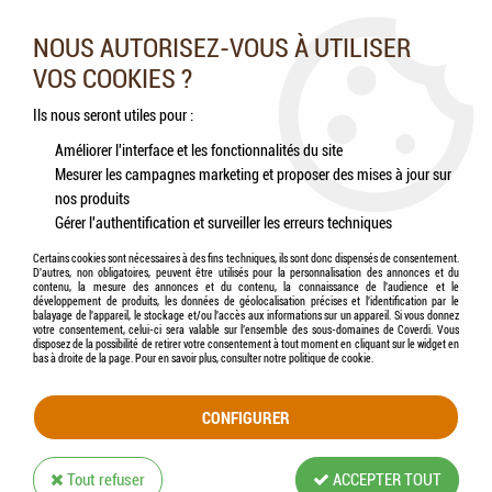
Nos experts vous conseillent au 05.46.84.20.27 du lundi au
samedi de 9h à 18h
NOUS AUTORISEZ-VOUS À UTILISER
VOS COOKIES ?
0
Ils nous seront utiles pour :
Améliorer l'interface et les fonctionnalités du site
Mesurer les campagnes marketing et proposer des mises à jour sur
Accueil
>
Chats
>
Aliments
>
PURINA PROPLAN - Adult Sterilised RENAL PLUS
nos produits
LAPIN
Gérer l'authentification et surveiller les erreurs techniques
Certains cookies sont nécessaires à des fins techniques, ils sont donc dispensés de consentement.
D'autres, non obligatoires, peuvent être utilisés pour la personnalisation des annonces et du
contenu, la mesure des annonces et du contenu, la connaissance de l'audience et le
développement de produits, les données de géolocalisation précises et l'identification par le
balayage de l'appareil, le stockage et/ou l'accès aux informations sur un appareil. Si vous donnez
votre consentement, celui-ci sera valable sur l’ensemble des sous-domaines de Coverdi. Vous
disposez de la possibilité de retirer votre consentement à tout moment en cliquant sur le widget en
bas à droite de la page. Pour en savoir plus, consulter notre politique de cookie.
CONFIGURER
Tout refuser
ACCEPTER TOUT