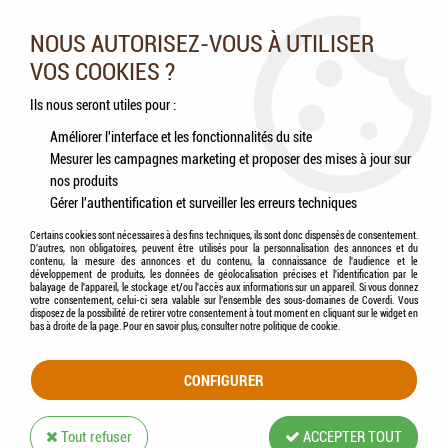
Nos experts vous conseillent au 05.46.84.20.27 du lundi au
samedi de 9h à 18h
NOUS AUTORISEZ-VOUS À UTILISER
VOS COOKIES ?
0
Ils nous seront utiles pour :
Améliorer l'interface et les fonctionnalités du site
Mesurer les campagnes marketing et proposer des mises à jour sur
Accueil
>
Volailles
>
Accessoires
>
PHILIPS - Lampe Infrarouge 175 W
nos produits
(Incandescent 240 V / PAR38 / 5000 h) Économie d'Énergie
Gérer l'authentification et surveiller les erreurs techniques
Certains cookies sont nécessaires à des fins techniques, ils sont donc dispensés de consentement.
D'autres, non obligatoires, peuvent être utilisés pour la personnalisation des annonces et du
contenu, la mesure des annonces et du contenu, la connaissance de l'audience et le
développement de produits, les données de géolocalisation précises et l'identification par le
balayage de l'appareil, le stockage et/ou l'accès aux informations sur un appareil. Si vous donnez
votre consentement, celui-ci sera valable sur l’ensemble des sous-domaines de Coverdi. Vous
disposez de la possibilité de retirer votre consentement à tout moment en cliquant sur le widget en
bas à droite de la page. Pour en savoir plus, consulter notre politique de cookie.
CONFIGURER
Tout refuser
ACCEPTER TOUT