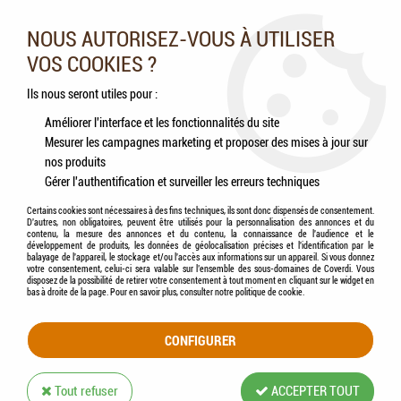
Nos experts vous conseillent au 05.46.84.20.27 du lundi au
samedi de 9h à 18h
NOUS AUTORISEZ-VOUS À UTILISER
VOS COOKIES ?
0
Ils nous seront utiles pour :
Améliorer l'interface et les fonctionnalités du site
Mesurer les campagnes marketing et proposer des mises à jour sur
Accueil
>
Chiens
>
Accessoires
>
Alimentaire
>
PetSafe - Distributeur automatique
nos produits
programmable 5 repas
Gérer l'authentification et surveiller les erreurs techniques
Certains cookies sont nécessaires à des fins techniques, ils sont donc dispensés de consentement.
D'autres, non obligatoires, peuvent être utilisés pour la personnalisation des annonces et du
contenu, la mesure des annonces et du contenu, la connaissance de l'audience et le
développement de produits, les données de géolocalisation précises et l'identification par le
balayage de l'appareil, le stockage et/ou l'accès aux informations sur un appareil. Si vous donnez
votre consentement, celui-ci sera valable sur l’ensemble des sous-domaines de Coverdi. Vous
disposez de la possibilité de retirer votre consentement à tout moment en cliquant sur le widget en
bas à droite de la page. Pour en savoir plus, consulter notre politique de cookie.
CONFIGURER
Tout refuser
ACCEPTER TOUT