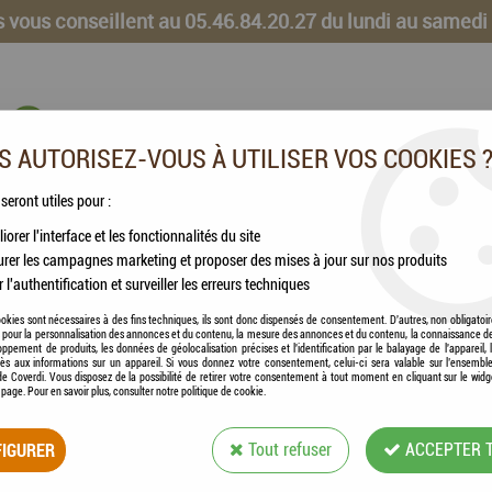
 vous conseillent au 05.46.84.20.27 du lundi au samedi
 AUTORISEZ-VOUS À UTILISER VOS COOKIES 
 seront utiles pour :
iorer l'interface et les fonctionnalités du site
CHEVAUX
VOLAILLES
ANIMAUX DE LA FERME
rer les campagnes marketing et proposer des mises à jour sur nos produits
r l'authentification et surveiller les erreurs techniques
okies sont nécessaires à des fins techniques, ils sont donc dispensés de consentement. D'autres, non obligatoi
és pour la personnalisation des annonces et du contenu, la mesure des annonces et du contenu, la connaissance d
oppement de produits, les données de géolocalisation précises et l'identification par le balayage de l'appareil,
cès aux informations sur un appareil. Si vous donnez votre consentement, celui-ci sera valable sur l’ensembl
e Coverdi. Vous disposez de la possibilité de retirer votre consentement à tout moment en cliquant sur le widg
a page. Pour en savoir plus, consulter notre politique de cookie.
OSTER - BOUCHON
IGURER
Tout refuser
ACCEPTER 
Soyez le premier à donner votre avis !