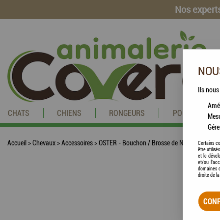
Nos experts
NOUS
Ils nous
Amél
CHATS
CHIENS
RONGEURS
POISSONS
Mesu
Gére
Accueil
>
Chevaux
>
Accessoires
>
OSTER - Bouchon / Brosse de Nettoyage
Certains co
être utilis
et le dével
et/ou l'ac
domaines d
droite de l
CONF