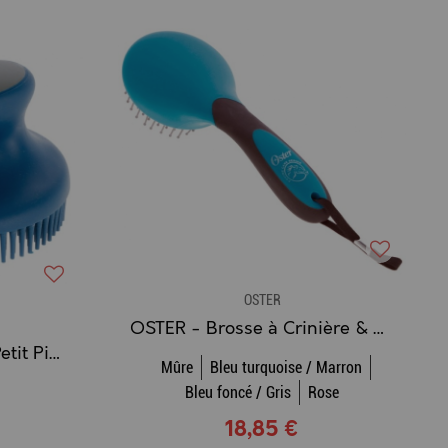
OSTER
OSTER - Brosse à Crinière & Queue
OSTER - Étrille Douce Petit Picots avec Poignée Ergonomique
Mûre
Bleu turquoise / Marron
Bleu foncé / Gris
Rose
18,85 €