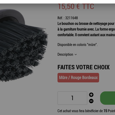
15
,
50
€
TTC
Réf. :
3211648
Le bouchon ou brosse de nettoyage pour 
à la garniture fournie avec. La forme er
confortable. Il convient autant aux mai
Disponible en coloris "mûre".
Description
FAITES VOTRE CHOIX
Mûre / Rouge Bordeaux
Cet achat vous fera bénéficier de
15
Point