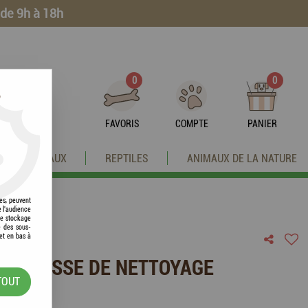
 de 9h à 18h
0
0
?
FAVORIS
COMPTE
PANIER
OISEAUX
REPTILES
ANIMAUX DE LA NATURE
res, peuvent
e l'audience
 le stockage
e des sous-
et en bas à
 / BROSSE DE NETTOYAGE
TOUT