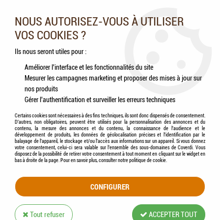
Nos experts vous conseillent au 05.46.84.20.27 du lundi au
samedi de 9h à 18h
NOUS AUTORISEZ-VOUS À UTILISER
VOS COOKIES ?
0
Ils nous seront utiles pour :
Améliorer l'interface et les fonctionnalités du site
Mesurer les campagnes marketing et proposer des mises à jour sur
Accueil
>
Chats
>
Compléments alimentaires
>
MSD - Savorial Pâte Orale Anti-
nos produits
Boules de Poils
Gérer l'authentification et surveiller les erreurs techniques
Certains cookies sont nécessaires à des fins techniques, ils sont donc dispensés de consentement.
D'autres, non obligatoires, peuvent être utilisés pour la personnalisation des annonces et du
contenu, la mesure des annonces et du contenu, la connaissance de l'audience et le
développement de produits, les données de géolocalisation précises et l'identification par le
balayage de l'appareil, le stockage et/ou l'accès aux informations sur un appareil. Si vous donnez
votre consentement, celui-ci sera valable sur l’ensemble des sous-domaines de Coverdi. Vous
disposez de la possibilité de retirer votre consentement à tout moment en cliquant sur le widget en
bas à droite de la page. Pour en savoir plus, consulter notre politique de cookie.
CONFIGURER
Tout refuser
ACCEPTER TOUT