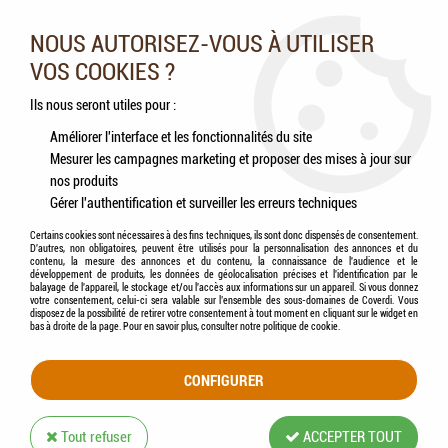
Nos experts vous conseillent au 05.46.84.20.27 du lundi au
samedi de 9h à 18h
NOUS AUTORISEZ-VOUS À UTILISER
VOS COOKIES ?
0
Ils nous seront utiles pour :
Améliorer l'interface et les fonctionnalités du site
Mesurer les campagnes marketing et proposer des mises à jour sur
Accueil
>
Volailles
>
Poules pondeuses
>
MAGALLI - Aliment Poules Pondeuses
nos produits
BIO
Gérer l'authentification et surveiller les erreurs techniques
Certains cookies sont nécessaires à des fins techniques, ils sont donc dispensés de consentement.
D'autres, non obligatoires, peuvent être utilisés pour la personnalisation des annonces et du
contenu, la mesure des annonces et du contenu, la connaissance de l'audience et le
développement de produits, les données de géolocalisation précises et l'identification par le
balayage de l'appareil, le stockage et/ou l'accès aux informations sur un appareil. Si vous donnez
votre consentement, celui-ci sera valable sur l’ensemble des sous-domaines de Coverdi. Vous
disposez de la possibilité de retirer votre consentement à tout moment en cliquant sur le widget en
bas à droite de la page. Pour en savoir plus, consulter notre politique de cookie.
CONFIGURER
Tout refuser
ACCEPTER TOUT