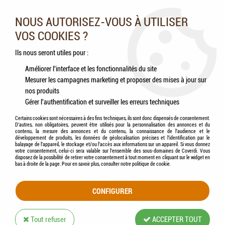
Nos experts vous conseillent au 05.46.84.20.27 du lundi au
samedi de 9h à 18h
NOUS AUTORISEZ-VOUS À UTILISER
VOS COOKIES ?
0
Ils nous seront utiles pour :
Améliorer l'interface et les fonctionnalités du site
Mesurer les campagnes marketing et proposer des mises à jour sur
Accueil
>
Chats
>
Aliments
>
Humides (Pâtées, Éffilochés, Bouillons, ...)
nos produits
Gérer l'authentification et surveiller les erreurs techniques
HUMIDES (PÂTÉES, ÉFFILOCHÉS,
Certains cookies sont nécessaires à des fins techniques, ils sont donc dispensés de consentement.
D'autres, non obligatoires, peuvent être utilisés pour la personnalisation des annonces et du
BOUILLONS, ...)
contenu, la mesure des annonces et du contenu, la connaissance de l'audience et le
développement de produits, les données de géolocalisation précises et l'identification par le
balayage de l'appareil, le stockage et/ou l'accès aux informations sur un appareil. Si vous donnez
votre consentement, celui-ci sera valable sur l’ensemble des sous-domaines de Coverdi. Vous
disposez de la possibilité de retirer votre consentement à tout moment en cliquant sur le widget en
bas à droite de la page. Pour en savoir plus, consulter notre politique de cookie.
TRIER & FILTRER
CONFIGURER
60 articles sur
107
Tout refuser
ACCEPTER TOUT