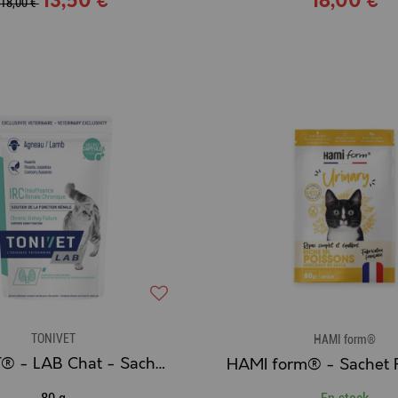
13,50 €
18,00 €
18,00 €
TONIVET
HAMI form®
TONIVET® - LAB Chat - Sachet Aliment Complet Humide IRC Agneau