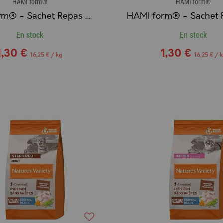
HAMI form®
HAMI form®
HAMI form® - Sachet Repas Complet Humide pour Chat au POISSON
En stock
En stock
1,30 €
1,30 €
16,25 € / kg
16,25 € / 