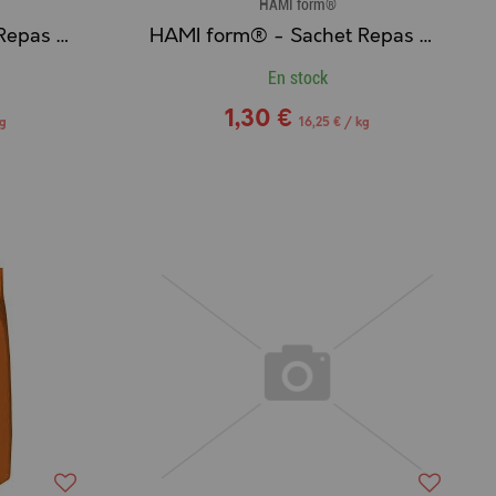
HAMI form®
HAMI form® - Sachet Repas Complet Humide pour Chaton au POULET
HAMI form® - Sachet Repas Complet Humide pour Chaton au POISSON
En stock
1,30 €
kg
16,25 € / kg