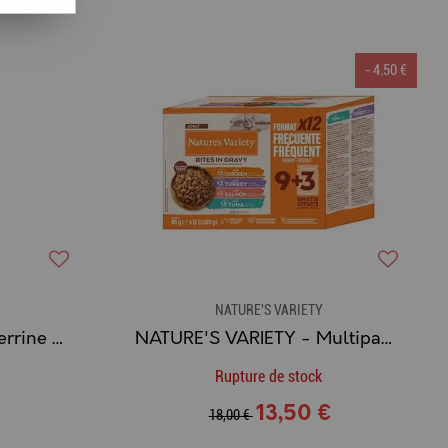
- 4.50 €
NATURE'S VARIETY
BAB'IN® - Sachet de Terrine Chat Adulte Agneau 12X80G
NATURE'S VARIETY - Multipack 12 Sachets de Bouchées en Sauce pour Chat (POULET + DINDE + SAUMON + THON)
Rupture de stock
13,50 €
18,00 €