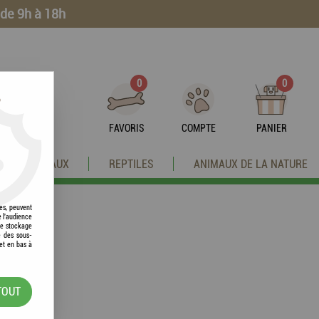
 de 9h à 18h
0
0
?
FAVORIS
COMPTE
PANIER
OISEAUX
REPTILES
ANIMAUX DE LA NATURE
res, peuvent
e l'audience
 le stockage
e des sous-
et en bas à
TOUT