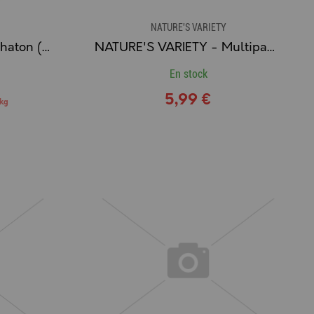
NATURE'S VARIETY
NATURE'S VARIETY - Chaton (Healthy Grains) POISSON BLANC
NATURE'S VARIETY - Multipack 4 Sachets de Bouchées en Sauce pour Chat (DINDE / THON)
En stock
5,99 €
 kg