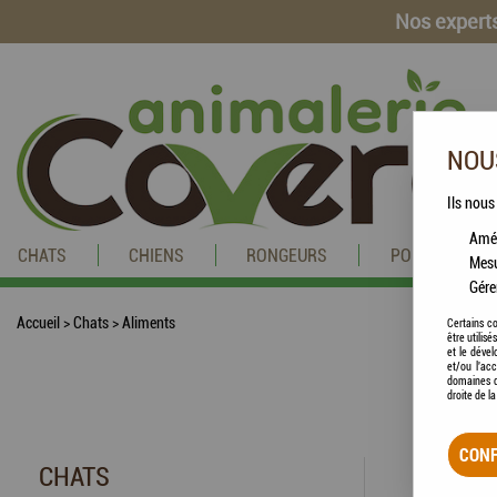
Nos experts
NOUS
Ils nous
Amél
CHATS
CHIENS
RONGEURS
POISSONS
Mesu
Gére
Accueil
>
Chats
>
Aliments
Certains co
être utilis
et le dével
et/ou l'ac
domaines d
droite de l
CONF
CHATS