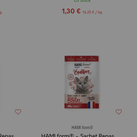
En stock
1,30 €
kg
16,25 € / kg
HAMI form®
HAMI form® - Sachet Repas Complet Humide pour Chat Sénior au THON
HAMI form® - Sachet Repas Complet Humide pour Chat au POULET