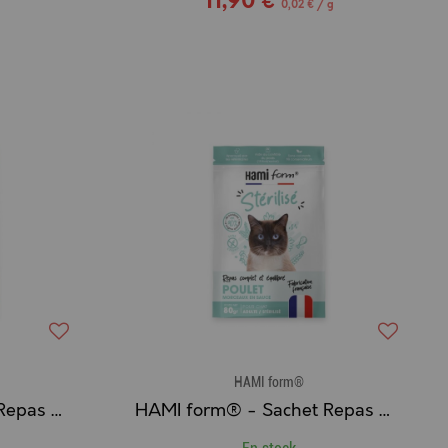
11,90 €
0,02 € / g
HAMI form®
HAMI form® - Sachet Repas Complet Humide pour Chat Urinary au THON
HAMI form® - Sachet Repas Complet Humide pour Chat Stérilisé au POULET