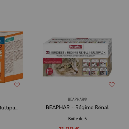
BEAPHAR®
BEAPHAR - Régime Rénal
NATURE'S VARIETY - Multipack 12 Sachets de Bouchées en Sauce pour Chat (SAUMON & THON)
Boîte de 6