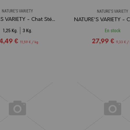
NATURE'S VARIETY
NATURE'S VARIETY
NATURE'S VARIETY - Chat Stérilisé (Healthy Grains) POISSON BLANC
1,25 Kg.
3 Kg.
En stock
4,49 €
27,99 €
11,59 € / kg
9,33 € /