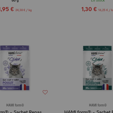
80 g
En stock
1,95 €
1,30 €
24,38 € / kg
16,25 € / 
HAMI form®
HAMI form®
HAMI form® - Sachet Repas Complet Humide pour Chat Sénior au POULET