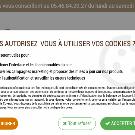
 vous conseillent au 05.46.84.20.27 du lundi au samedi
 AUTORISEZ-VOUS À UTILISER VOS COOKIES 
 seront utiles pour :
iorer l'interface et les fonctionnalités du site
CHEVAUX
VOLAILLES
ANIMAUX DE LA FERME
rer les campagnes marketing et proposer des mises à jour sur nos produits
r l'authentification et surveiller les erreurs techniques
okies sont nécessaires à des fins techniques, ils sont donc dispensés de consentement. D'autres, non obligatoi
és pour la personnalisation des annonces et du contenu, la mesure des annonces et du contenu, la connaissance d
oppement de produits, les données de géolocalisation précises et l'identification par le balayage de l'appareil,
cès aux informations sur un appareil. Si vous donnez votre consentement, celui-ci sera valable sur l’ensembl
ALIMENTS
e Coverdi. Vous disposez de la possibilité de retirer votre consentement à tout moment en cliquant sur le widg
a page. Pour en savoir plus, consulter notre politique de cookie.
IGURER
Tout refuser
ACCEPTER 
60 articles sur
199