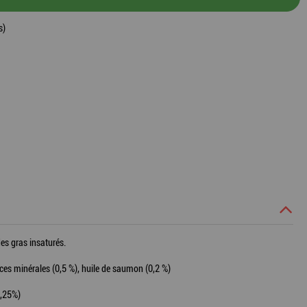
s)
des gras insaturés.
ances minérales (0,5 %), huile de saumon (0,2 %)
0,25%)