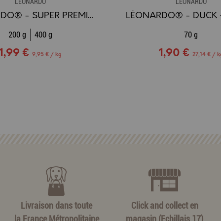
LÉONARDO
LÉONARDO
LÉONARDO® - SUPER PREMIUM QUALITY riche en Poisson de la Mer
200 g
400 g
70 g
1,99 €
1,90 €
9,95 € / kg
27,14 € / k
Livraison dans toute
Click and collect en
la France Métropolitaine
magasin (Echillais 17)