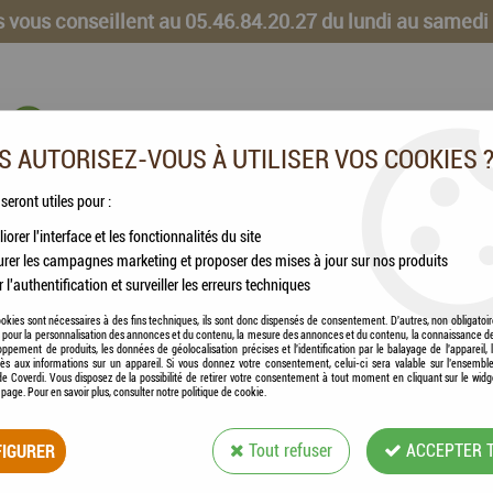
 vous conseillent au 05.46.84.20.27 du lundi au samedi
 AUTORISEZ-VOUS À UTILISER VOS COOKIES 
 seront utiles pour :
iorer l'interface et les fonctionnalités du site
CHEVAUX
VOLAILLES
ANIMAUX DE LA FERME
rer les campagnes marketing et proposer des mises à jour sur nos produits
r l'authentification et surveiller les erreurs techniques
DO® - Wild + Heidelbeeren - Pâté de Gibier aux Myrtilles
okies sont nécessaires à des fins techniques, ils sont donc dispensés de consentement. D'autres, non obligatoi
és pour la personnalisation des annonces et du contenu, la mesure des annonces et du contenu, la connaissance d
oppement de produits, les données de géolocalisation précises et l'identification par le balayage de l'appareil,
cès aux informations sur un appareil. Si vous donnez votre consentement, celui-ci sera valable sur l’ensembl
e Coverdi. Vous disposez de la possibilité de retirer votre consentement à tout moment en cliquant sur le widg
a page. Pour en savoir plus, consulter notre politique de cookie.
LÉONARDO® - WIL
IGURER
Tout refuser
ACCEPTER 
GIBIER AUX MYRT