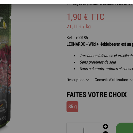
Soyez le premier à donner votre avis !
1
,
90
€
TTC
21,11 € / kg
Réf. :
700185
LÉONARDO - Wild + Heidelbeeren est un pât
Très bonne tolérance et excellente 
Sans protéines de soja
Sans colorants, arômes et conserv
Description
Conseils d'utilisation
FAITES VOTRE CHOIX
85 g