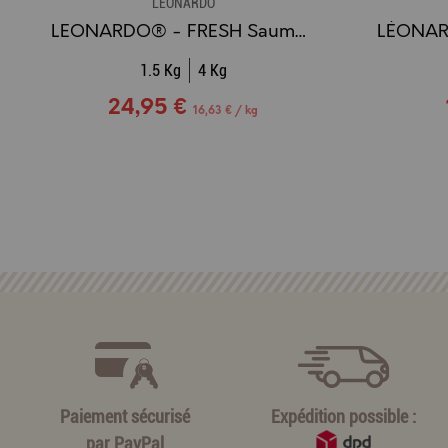
LÉONARDO
LEONARDO® - FRESH Saumon & Poulet
1.5 Kg
4 Kg
24,95 €
16,63 € / kg
Paiement sécurisé
Expédition possible :
par
PayPal