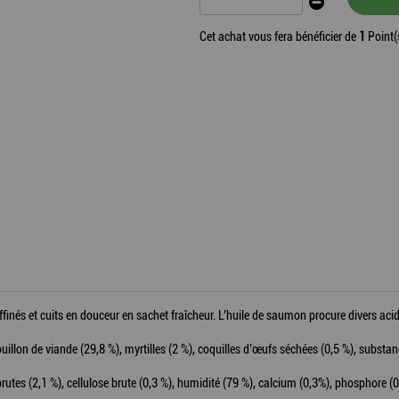
Cet achat vous fera bénéficier de
1
Point(
ffinés et cuits en douceur en sachet fraîcheur. L’huile de saumon procure divers aci
 bouillon de viande (29,8 %), myrtilles (2 %), coquilles d’œufs séchées (0,5 %), subst
 brutes (2,1 %), cellulose brute (0,3 %), humidité (79 %), calcium (0,3%), phosphore (