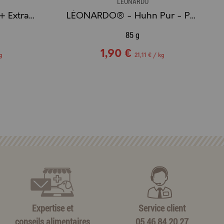
LÉONARDO
LÉONARDO® - DUCK + Extra Pulled Beef - Pâté de canard et Éffiloché de boeuf
LÉONARDO® - Huhn Pur - Pâté de Pur Poulet
85 g
1,90 €
g
21,11 € / kg
Expertise et
Service client
conseils alimentaires
05.46.84.20.27