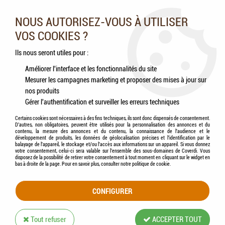
Nos experts vous conseillent au 05.46.84.20.27 du lundi au
samedi de 9h à 18h
NOUS AUTORISEZ-VOUS À UTILISER
VOS COOKIES ?
0
Ils nous seront utiles pour :
Améliorer l'interface et les fonctionnalités du site
Mesurer les campagnes marketing et proposer des mises à jour sur
Accueil
>
Chats
>
Aliments
>
Humides (Pâtées, Éffilochés, Bouillons, ...)
>
nos produits
LÉONARDO® - Kaninchen + Cranberries - Pâté de Lapin aux Canneberges
Gérer l'authentification et surveiller les erreurs techniques
Certains cookies sont nécessaires à des fins techniques, ils sont donc dispensés de consentement.
D'autres, non obligatoires, peuvent être utilisés pour la personnalisation des annonces et du
contenu, la mesure des annonces et du contenu, la connaissance de l'audience et le
développement de produits, les données de géolocalisation précises et l'identification par le
balayage de l'appareil, le stockage et/ou l'accès aux informations sur un appareil. Si vous donnez
votre consentement, celui-ci sera valable sur l’ensemble des sous-domaines de Coverdi. Vous
disposez de la possibilité de retirer votre consentement à tout moment en cliquant sur le widget en
bas à droite de la page. Pour en savoir plus, consulter notre politique de cookie.
CONFIGURER
Tout refuser
ACCEPTER TOUT