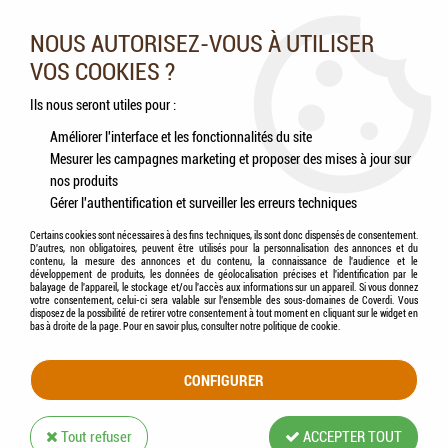
Nos experts vous conseillent au 05.46.84.20.27 du lundi au
samedi de 9h à 18h
NOUS AUTORISEZ-VOUS À UTILISER
VOS COOKIES ?
0
Ils nous seront utiles pour :
Améliorer l'interface et les fonctionnalités du site
Mesurer les campagnes marketing et proposer des mises à jour sur
Accueil
>
Chats
>
Aliments
>
Humides (Pâtées, Éffilochés, Bouillons, ...)
>
nos produits
LÉONARDO® - Fasan + Cranberries - Pâté de Faisan + Canneberges
Gérer l'authentification et surveiller les erreurs techniques
Certains cookies sont nécessaires à des fins techniques, ils sont donc dispensés de consentement.
D'autres, non obligatoires, peuvent être utilisés pour la personnalisation des annonces et du
contenu, la mesure des annonces et du contenu, la connaissance de l'audience et le
développement de produits, les données de géolocalisation précises et l'identification par le
balayage de l'appareil, le stockage et/ou l'accès aux informations sur un appareil. Si vous donnez
votre consentement, celui-ci sera valable sur l’ensemble des sous-domaines de Coverdi. Vous
disposez de la possibilité de retirer votre consentement à tout moment en cliquant sur le widget en
bas à droite de la page. Pour en savoir plus, consulter notre politique de cookie.
CONFIGURER
Tout refuser
ACCEPTER TOUT