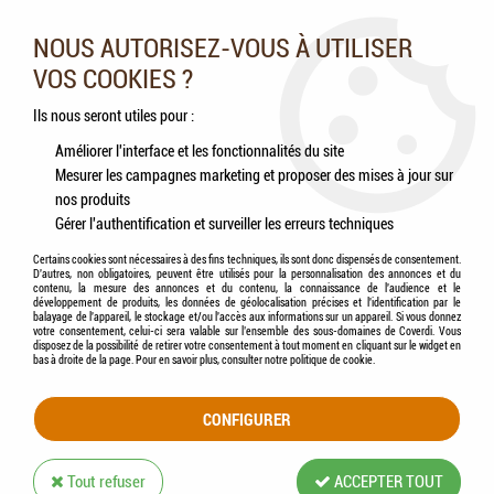
Nos experts vous conseillent au 05.46.84.20.27 du lundi au
samedi de 9h à 18h
NOUS AUTORISEZ-VOUS À UTILISER
VOS COOKIES ?
0
Ils nous seront utiles pour :
Améliorer l'interface et les fonctionnalités du site
Mesurer les campagnes marketing et proposer des mises à jour sur
Accueil
>
LE FERMIER
nos produits
Gérer l'authentification et surveiller les erreurs techniques
PRODUITS DE LA MARQUE LE FERMIER
Certains cookies sont nécessaires à des fins techniques, ils sont donc dispensés de consentement.
D'autres, non obligatoires, peuvent être utilisés pour la personnalisation des annonces et du
contenu, la mesure des annonces et du contenu, la connaissance de l'audience et le
développement de produits, les données de géolocalisation précises et l'identification par le
4 articles sur
4
balayage de l'appareil, le stockage et/ou l'accès aux informations sur un appareil. Si vous donnez
votre consentement, celui-ci sera valable sur l’ensemble des sous-domaines de Coverdi. Vous
disposez de la possibilité de retirer votre consentement à tout moment en cliquant sur le widget en
bas à droite de la page. Pour en savoir plus, consulter notre politique de cookie.
CONFIGURER
Tout refuser
ACCEPTER TOUT