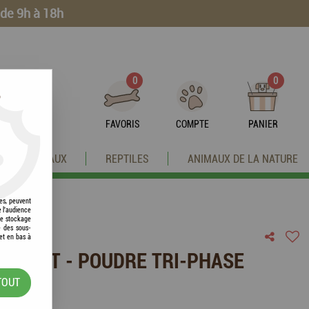
 de 9h à 18h
0
0
?
FAVORIS
COMPTE
PANIER
OISEAUX
REPTILES
ANIMAUX DE LA NATURE
res, peuvent
e l'audience
 le stockage
e des sous-
et en bas à
EN VET - POUDRE TRI-PHASE
TOUT