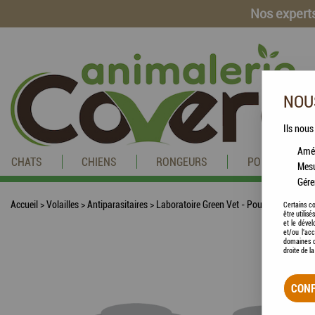
Nos experts
NOUS
Ils nous
Amél
CHATS
CHIENS
RONGEURS
POISSONS
Mesu
Gére
Accueil
>
Volailles
>
Antiparasitaires
>
Laboratoire Green Vet - Poudre Tri-pha
Certains co
être utilis
et le dével
et/ou l'ac
domaines d
droite de l
CONF