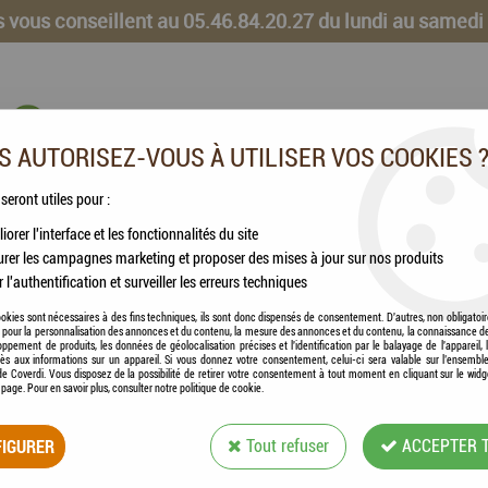
 vous conseillent au 05.46.84.20.27 du lundi au samedi
 AUTORISEZ-VOUS À UTILISER VOS COOKIES 
 seront utiles pour :
iorer l'interface et les fonctionnalités du site
CHEVAUX
VOLAILLES
ANIMAUX DE LA FERME
rer les campagnes marketing et proposer des mises à jour sur nos produits
r l'authentification et surveiller les erreurs techniques
se RHODÉO
okies sont nécessaires à des fins techniques, ils sont donc dispensés de consentement. D'autres, non obligatoi
és pour la personnalisation des annonces et du contenu, la mesure des annonces et du contenu, la connaissance d
oppement de produits, les données de géolocalisation précises et l'identification par le balayage de l'appareil,
cès aux informations sur un appareil. Si vous donnez votre consentement, celui-ci sera valable sur l’ensembl
e Coverdi. Vous disposez de la possibilité de retirer votre consentement à tout moment en cliquant sur le widg
a page. Pour en savoir plus, consulter notre politique de cookie.
LABORATOIRE GRE
RHODÉO
IGURER
Tout refuser
ACCEPTER 
Soyez le premier à donner votre avis !