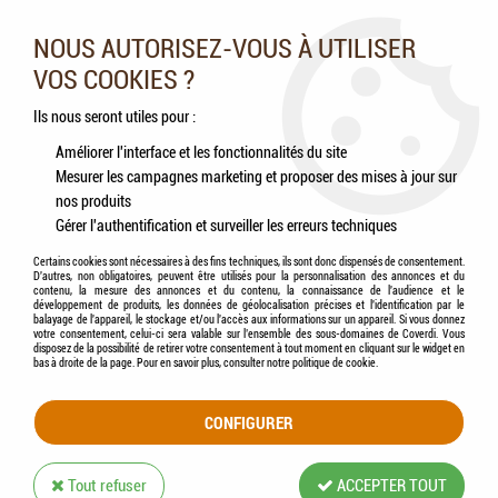
Nos experts vous conseillent au 05.46.84.20.27 du lundi au
samedi de 9h à 18h
NOUS AUTORISEZ-VOUS À UTILISER
VOS COOKIES ?
0
Ils nous seront utiles pour :
Améliorer l'interface et les fonctionnalités du site
Mesurer les campagnes marketing et proposer des mises à jour sur
Accueil
>
Chiens
>
Accessoires
>
Couchage
>
KRUUSE - Dog Dirty Doormat - Tapis
nos produits
Gris
Gérer l'authentification et surveiller les erreurs techniques
Certains cookies sont nécessaires à des fins techniques, ils sont donc dispensés de consentement.
D'autres, non obligatoires, peuvent être utilisés pour la personnalisation des annonces et du
contenu, la mesure des annonces et du contenu, la connaissance de l'audience et le
développement de produits, les données de géolocalisation précises et l'identification par le
balayage de l'appareil, le stockage et/ou l'accès aux informations sur un appareil. Si vous donnez
votre consentement, celui-ci sera valable sur l’ensemble des sous-domaines de Coverdi. Vous
disposez de la possibilité de retirer votre consentement à tout moment en cliquant sur le widget en
bas à droite de la page. Pour en savoir plus, consulter notre politique de cookie.
CONFIGURER
Tout refuser
ACCEPTER TOUT