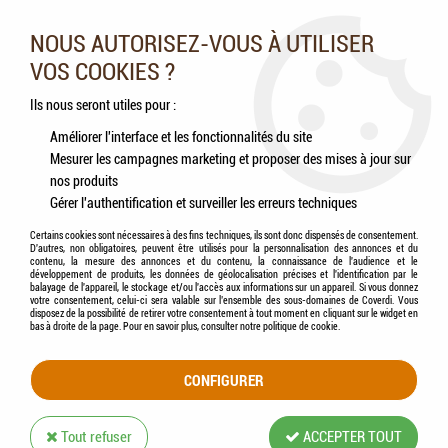
Nos experts vous conseillent au 05.46.84.20.27 du lundi au
samedi de 9h à 18h
NOUS AUTORISEZ-VOUS À UTILISER
VOS COOKIES ?
0
Ils nous seront utiles pour :
Améliorer l'interface et les fonctionnalités du site
Mesurer les campagnes marketing et proposer des mises à jour sur
Accueil
>
Chiens
>
Jouets
>
KONG - Squeakair Ball - Jouet Chien lots de Balles
nos produits
Gérer l'authentification et surveiller les erreurs techniques
Certains cookies sont nécessaires à des fins techniques, ils sont donc dispensés de consentement.
D'autres, non obligatoires, peuvent être utilisés pour la personnalisation des annonces et du
contenu, la mesure des annonces et du contenu, la connaissance de l'audience et le
développement de produits, les données de géolocalisation précises et l'identification par le
balayage de l'appareil, le stockage et/ou l'accès aux informations sur un appareil. Si vous donnez
votre consentement, celui-ci sera valable sur l’ensemble des sous-domaines de Coverdi. Vous
disposez de la possibilité de retirer votre consentement à tout moment en cliquant sur le widget en
bas à droite de la page. Pour en savoir plus, consulter notre politique de cookie.
CONFIGURER
Tout refuser
ACCEPTER TOUT