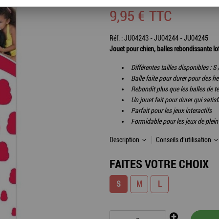
9
,
95
€
TTC
Réf. :
JU04243 - JU04244 - JU04245
Jouet pour chien, balles rebondissante lo
Différentes tailles disponibles : S 
Balle faite pour durer pour des h
Rebondit plus que les balles de ten
Un jouet fait pour durer qui satisf
Parfait pour les jeux interactifs
Formidable pour les jeux de plein 
Description
Conseils d'utilisation
FAITES VOTRE CHOIX
S
M
L