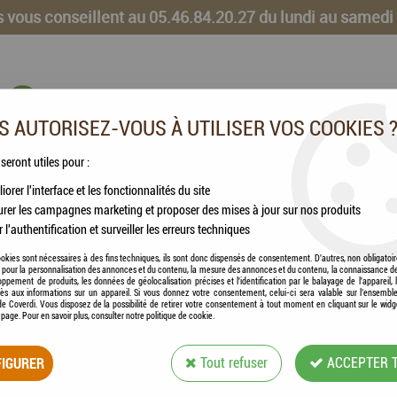
 vous conseillent au 05.46.84.20.27 du lundi au samedi
 AUTORISEZ-VOUS À UTILISER VOS COOKIES 
 seront utiles pour :
iorer l'interface et les fonctionnalités du site
CHEVAUX
VOLAILLES
ANIMAUX DE LA FERME
rer les campagnes marketing et proposer des mises à jour sur nos produits
r l'authentification et surveiller les erreurs techniques
okies sont nécessaires à des fins techniques, ils sont donc dispensés de consentement. D'autres, non obligatoi
és pour la personnalisation des annonces et du contenu, la mesure des annonces et du contenu, la connaissance d
oppement de produits, les données de géolocalisation précises et l'identification par le balayage de l'appareil,
cès aux informations sur un appareil. Si vous donnez votre consentement, celui-ci sera valable sur l’ensembl
e Coverdi. Vous disposez de la possibilité de retirer votre consentement à tout moment en cliquant sur le widg
a page. Pour en savoir plus, consulter notre politique de cookie.
KONG - SIGNATURE
IGURER
Tout refuser
ACCEPTER 
Soyez le premier à donner votre avis !