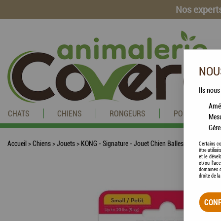
Nos experts
NOUS
Ils nous
Amél
CHATS
CHIENS
RONGEURS
POISSONS
Mesu
Gére
Accueil
>
Chiens
>
Jouets
>
KONG - Signature - Jouet Chien Balles x2
Certains co
être utilis
et le dével
et/ou l'ac
domaines d
droite de l
CONF