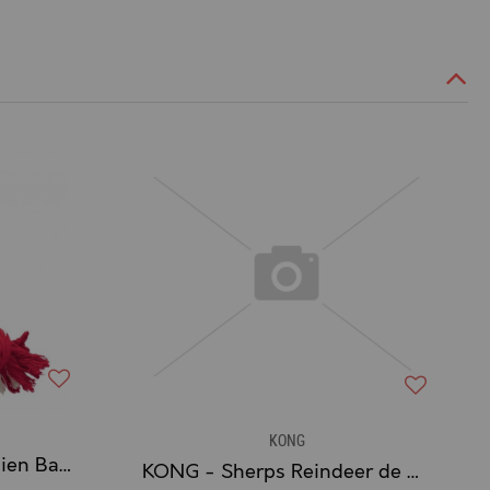
KONG
KONG - Ball - Jouet Chien Balle avec corde
KONG - Sherps Reindeer de Noël