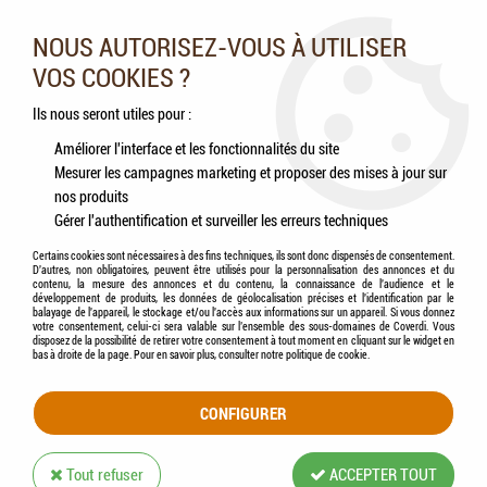
Nos experts vous conseillent au 05.46.84.20.27 du lundi au
samedi de 9h à 18h
NOUS AUTORISEZ-VOUS À UTILISER
VOS COOKIES ?
0
Ils nous seront utiles pour :
Améliorer l'interface et les fonctionnalités du site
Mesurer les campagnes marketing et proposer des mises à jour sur
Accueil
>
Chats
>
Jouets
>
KONG - Refilables - Jouet Chat peluche rat avec herbe
nos produits
à chat
Gérer l'authentification et surveiller les erreurs techniques
Certains cookies sont nécessaires à des fins techniques, ils sont donc dispensés de consentement.
D'autres, non obligatoires, peuvent être utilisés pour la personnalisation des annonces et du
contenu, la mesure des annonces et du contenu, la connaissance de l'audience et le
développement de produits, les données de géolocalisation précises et l'identification par le
balayage de l'appareil, le stockage et/ou l'accès aux informations sur un appareil. Si vous donnez
votre consentement, celui-ci sera valable sur l’ensemble des sous-domaines de Coverdi. Vous
disposez de la possibilité de retirer votre consentement à tout moment en cliquant sur le widget en
bas à droite de la page. Pour en savoir plus, consulter notre politique de cookie.
CONFIGURER
Tout refuser
ACCEPTER TOUT