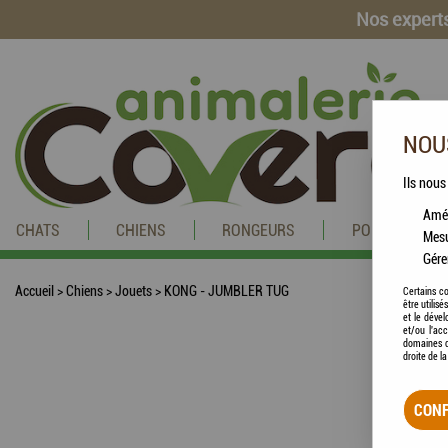
Nos experts
NOUS
Ils nous
Amél
CHATS
CHIENS
RONGEURS
POISSONS
Mesu
Gére
Accueil
>
Chiens
>
Jouets
>
KONG - JUMBLER TUG
Certains co
être utilis
et le dével
et/ou l'ac
domaines d
droite de l
CONF