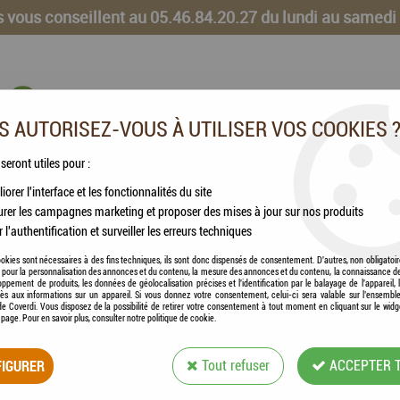
 vous conseillent au 05.46.84.20.27 du lundi au samedi
 AUTORISEZ-VOUS À UTILISER VOS COOKIES 
 seront utiles pour :
iorer l'interface et les fonctionnalités du site
CHEVAUX
VOLAILLES
ANIMAUX DE LA FERME
rer les campagnes marketing et proposer des mises à jour sur nos produits
r l'authentification et surveiller les erreurs techniques
okies sont nécessaires à des fins techniques, ils sont donc dispensés de consentement. D'autres, non obligatoi
és pour la personnalisation des annonces et du contenu, la mesure des annonces et du contenu, la connaissance d
oppement de produits, les données de géolocalisation précises et l'identification par le balayage de l'appareil,
cès aux informations sur un appareil. Si vous donnez votre consentement, celui-ci sera valable sur l’ensembl
e Coverdi. Vous disposez de la possibilité de retirer votre consentement à tout moment en cliquant sur le widg
a page. Pour en savoir plus, consulter notre politique de cookie.
KONG - JUMBLER 
IGURER
Tout refuser
ACCEPTER 
Soyez le premier à donner votre avis !