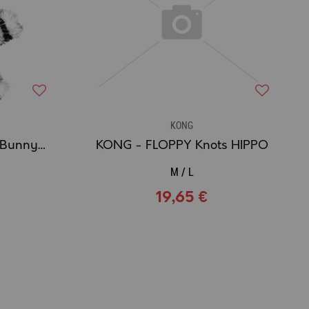
KONG
KONG - Softies Fuzzy Bunny - Jouet Chat Peluche lapin avec herbe à chat
KONG - FLOPPY Knots HIPPO
M / L
19,65 €