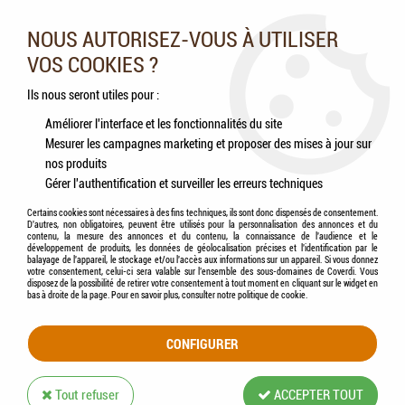
Nos experts vous conseillent au 05.46.84.20.27 du lundi au
samedi de 9h à 18h
NOUS AUTORISEZ-VOUS À UTILISER
VOS COOKIES ?
0
Ils nous seront utiles pour :
Améliorer l'interface et les fonctionnalités du site
Mesurer les campagnes marketing et proposer des mises à jour sur
Accueil
>
Chiens
>
Jouets
>
KONG - Jouet Chien CLASSIC Rouge Wobbler
nos produits
Gérer l'authentification et surveiller les erreurs techniques
Certains cookies sont nécessaires à des fins techniques, ils sont donc dispensés de consentement.
D'autres, non obligatoires, peuvent être utilisés pour la personnalisation des annonces et du
contenu, la mesure des annonces et du contenu, la connaissance de l'audience et le
développement de produits, les données de géolocalisation précises et l'identification par le
balayage de l'appareil, le stockage et/ou l'accès aux informations sur un appareil. Si vous donnez
votre consentement, celui-ci sera valable sur l’ensemble des sous-domaines de Coverdi. Vous
disposez de la possibilité de retirer votre consentement à tout moment en cliquant sur le widget en
bas à droite de la page. Pour en savoir plus, consulter notre politique de cookie.
CONFIGURER
Tout refuser
ACCEPTER TOUT