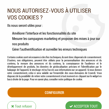
Nos experts vous conseillent au 05.46.84.20.27 du lundi au
samedi de 9h à 18h
NOUS AUTORISEZ-VOUS À UTILISER
VOS COOKIES ?
0
Ils nous seront utiles pour :
Améliorer l'interface et les fonctionnalités du site
Mesurer les campagnes marketing et proposer des mises à jour sur
Accueil
>
Chiens
>
Jouets
>
KONG - Ball - Jouet Chien Balle rebondissante
nos produits
Gérer l'authentification et surveiller les erreurs techniques
Certains cookies sont nécessaires à des fins techniques, ils sont donc dispensés de consentement.
D'autres, non obligatoires, peuvent être utilisés pour la personnalisation des annonces et du
contenu, la mesure des annonces et du contenu, la connaissance de l'audience et le
développement de produits, les données de géolocalisation précises et l'identification par le
balayage de l'appareil, le stockage et/ou l'accès aux informations sur un appareil. Si vous donnez
votre consentement, celui-ci sera valable sur l’ensemble des sous-domaines de Coverdi. Vous
disposez de la possibilité de retirer votre consentement à tout moment en cliquant sur le widget en
bas à droite de la page. Pour en savoir plus, consulter notre politique de cookie.
CONFIGURER
Tout refuser
ACCEPTER TOUT