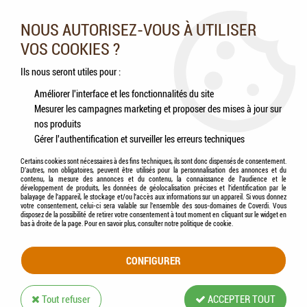
Nos experts vous conseillent au 05.46.84.20.27 du lundi au
samedi de 9h à 18h
NOUS AUTORISEZ-VOUS À UTILISER
VOS COOKIES ?
0
Ils nous seront utiles pour :
Améliorer l'interface et les fonctionnalités du site
Mesurer les campagnes marketing et proposer des mises à jour sur
Accueil
>
Chiens
>
Accessoires
>
Transport / Voyage
>
KERBL Pet - Sac de
nos produits
Transport Frontal / Avant Chien & Chat (Max. 8 Kg.)
Gérer l'authentification et surveiller les erreurs techniques
Certains cookies sont nécessaires à des fins techniques, ils sont donc dispensés de consentement.
D'autres, non obligatoires, peuvent être utilisés pour la personnalisation des annonces et du
contenu, la mesure des annonces et du contenu, la connaissance de l'audience et le
développement de produits, les données de géolocalisation précises et l'identification par le
balayage de l'appareil, le stockage et/ou l'accès aux informations sur un appareil. Si vous donnez
votre consentement, celui-ci sera valable sur l’ensemble des sous-domaines de Coverdi. Vous
disposez de la possibilité de retirer votre consentement à tout moment en cliquant sur le widget en
bas à droite de la page. Pour en savoir plus, consulter notre politique de cookie.
CONFIGURER
Tout refuser
ACCEPTER TOUT