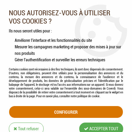
Nos experts vous conseillent au 05.46.84.20.27 du lundi au
samedi de 9h à 18h
NOUS AUTORISEZ-VOUS À UTILISER
VOS COOKIES ?
0
Ils nous seront utiles pour :
Améliorer l'interface et les fonctionnalités du site
Mesurer les campagnes marketing et proposer des mises à jour sur
Accueil
>
Volailles
>
Accessoires
>
KERBL - Pelle à Grains PVC Verte Claire avec
nos produits
Poignée Intérieure (2 Kg)
Gérer l'authentification et surveiller les erreurs techniques
Certains cookies sont nécessaires à des fins techniques, ils sont donc dispensés de consentement.
D'autres, non obligatoires, peuvent être utilisés pour la personnalisation des annonces et du
contenu, la mesure des annonces et du contenu, la connaissance de l'audience et le
développement de produits, les données de géolocalisation précises et l'identification par le
balayage de l'appareil, le stockage et/ou l'accès aux informations sur un appareil. Si vous donnez
votre consentement, celui-ci sera valable sur l’ensemble des sous-domaines de Coverdi. Vous
disposez de la possibilité de retirer votre consentement à tout moment en cliquant sur le widget en
bas à droite de la page. Pour en savoir plus, consulter notre politique de cookie.
CONFIGURER
Tout refuser
ACCEPTER TOUT