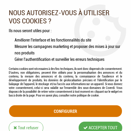
Nos experts vous conseillent au 05.46.84.20.27 du lundi au
samedi de 9h à 18h
NOUS AUTORISEZ-VOUS À UTILISER
VOS COOKIES ?
0
Ils nous seront utiles pour :
Améliorer l'interface et les fonctionnalités du site
Mesurer les campagnes marketing et proposer des mises à jour sur
Accueil
>
Chevaux
>
Accessoires
>
KERBL - Peigne à Crinière en Aluminium
nos produits
Gérer l'authentification et surveiller les erreurs techniques
Certains cookies sont nécessaires à des fins techniques, ils sont donc dispensés de consentement.
D'autres, non obligatoires, peuvent être utilisés pour la personnalisation des annonces et du
contenu, la mesure des annonces et du contenu, la connaissance de l'audience et le
développement de produits, les données de géolocalisation précises et l'identification par le
balayage de l'appareil, le stockage et/ou l'accès aux informations sur un appareil. Si vous donnez
votre consentement, celui-ci sera valable sur l’ensemble des sous-domaines de Coverdi. Vous
disposez de la possibilité de retirer votre consentement à tout moment en cliquant sur le widget en
bas à droite de la page. Pour en savoir plus, consulter notre politique de cookie.
CONFIGURER
Tout refuser
ACCEPTER TOUT