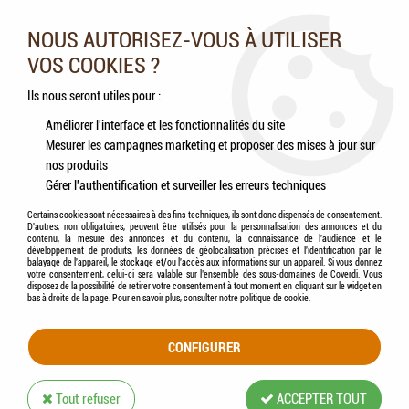
Nos experts vous conseillent au 05.46.84.20.27 du lundi au
samedi de 9h à 18h
NOUS AUTORISEZ-VOUS À UTILISER
VOS COOKIES ?
0
Ils nous seront utiles pour :
Améliorer l'interface et les fonctionnalités du site
Mesurer les campagnes marketing et proposer des mises à jour sur
Accueil
>
Chevaux
>
Accessoires
>
KERBL - Mousqueton Simple Galvanisé
nos produits
Gérer l'authentification et surveiller les erreurs techniques
Certains cookies sont nécessaires à des fins techniques, ils sont donc dispensés de consentement.
D'autres, non obligatoires, peuvent être utilisés pour la personnalisation des annonces et du
contenu, la mesure des annonces et du contenu, la connaissance de l'audience et le
développement de produits, les données de géolocalisation précises et l'identification par le
balayage de l'appareil, le stockage et/ou l'accès aux informations sur un appareil. Si vous donnez
votre consentement, celui-ci sera valable sur l’ensemble des sous-domaines de Coverdi. Vous
disposez de la possibilité de retirer votre consentement à tout moment en cliquant sur le widget en
bas à droite de la page. Pour en savoir plus, consulter notre politique de cookie.
CONFIGURER
Tout refuser
ACCEPTER TOUT