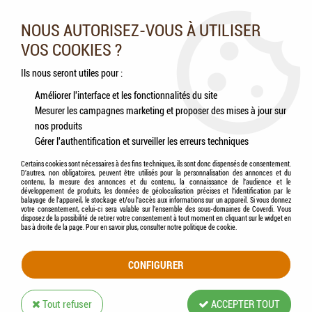
Nos experts vous conseillent au 05.46.84.20.27 du lundi au
samedi de 9h à 18h
NOUS AUTORISEZ-VOUS À UTILISER
VOS COOKIES ?
0
Ils nous seront utiles pour :
Améliorer l'interface et les fonctionnalités du site
Mesurer les campagnes marketing et proposer des mises à jour sur
Accueil
>
Chevaux
>
Accessoires
>
KERBL - Mangeoire d'Angle avec Rebord 31 L
nos produits
Gérer l'authentification et surveiller les erreurs techniques
Certains cookies sont nécessaires à des fins techniques, ils sont donc dispensés de consentement.
D'autres, non obligatoires, peuvent être utilisés pour la personnalisation des annonces et du
contenu, la mesure des annonces et du contenu, la connaissance de l'audience et le
développement de produits, les données de géolocalisation précises et l'identification par le
balayage de l'appareil, le stockage et/ou l'accès aux informations sur un appareil. Si vous donnez
votre consentement, celui-ci sera valable sur l’ensemble des sous-domaines de Coverdi. Vous
disposez de la possibilité de retirer votre consentement à tout moment en cliquant sur le widget en
bas à droite de la page. Pour en savoir plus, consulter notre politique de cookie.
CONFIGURER
Tout refuser
ACCEPTER TOUT