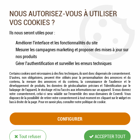
Nos experts vous conseillent au 05.46.84.20.27 du lundi au
samedi de 9h à 18h
NOUS AUTORISEZ-VOUS À UTILISER
VOS COOKIES ?
0
Ils nous seront utiles pour :
Améliorer l'interface et les fonctionnalités du site
Mesurer les campagnes marketing et proposer des mises à jour sur
Accueil
>
Chevaux
>
Accessoires
>
KERBL - Filet à Foin pour Balle Ronde
nos produits
Gérer l'authentification et surveiller les erreurs techniques
Certains cookies sont nécessaires à des fins techniques, ils sont donc dispensés de consentement.
D'autres, non obligatoires, peuvent être utilisés pour la personnalisation des annonces et du
contenu, la mesure des annonces et du contenu, la connaissance de l'audience et le
développement de produits, les données de géolocalisation précises et l'identification par le
balayage de l'appareil, le stockage et/ou l'accès aux informations sur un appareil. Si vous donnez
votre consentement, celui-ci sera valable sur l’ensemble des sous-domaines de Coverdi. Vous
disposez de la possibilité de retirer votre consentement à tout moment en cliquant sur le widget en
bas à droite de la page. Pour en savoir plus, consulter notre politique de cookie.
CONFIGURER
Tout refuser
ACCEPTER TOUT