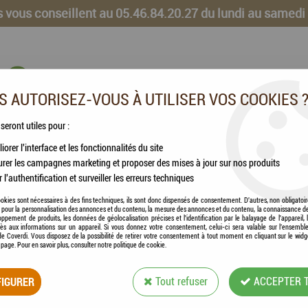
 vous conseillent au 05.46.84.20.27 du lundi au samedi
 AUTORISEZ-VOUS À UTILISER VOS COOKIES 
 seront utiles pour :
iorer l'interface et les fonctionnalités du site
CHEVAUX
VOLAILLES
ANIMAUX DE LA FERME
rer les campagnes marketing et proposer des mises à jour sur nos produits
r l'authentification et surveiller les erreurs techniques
okies sont nécessaires à des fins techniques, ils sont donc dispensés de consentement. D'autres, non obligatoi
és pour la personnalisation des annonces et du contenu, la mesure des annonces et du contenu, la connaissance d
oppement de produits, les données de géolocalisation précises et l'identification par le balayage de l'appareil,
cès aux informations sur un appareil. Si vous donnez votre consentement, celui-ci sera valable sur l’ensembl
e Coverdi. Vous disposez de la possibilité de retirer votre consentement à tout moment en cliquant sur le widg
KERBL - FILET À F
a page. Pour en savoir plus, consulter notre politique de cookie.
IGURER
Tout refuser
Soyez le premier à donner votre avis !
ACCEPTER 