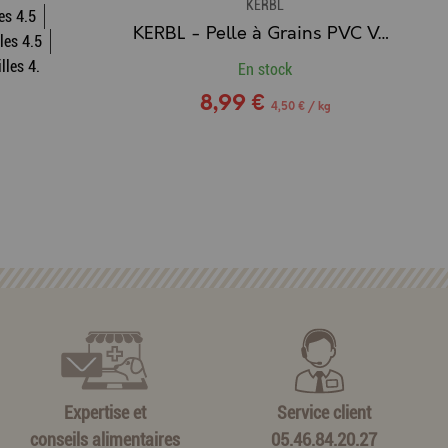
KERBL
es 4.5
KERBL - Pelle à Grains PVC Verte Claire avec Poignée Intérieure (2 Kg)
les 4.5
lles 4.
En stock
8,99 €
4,50 € / kg
Expertise et
Service client
conseils alimentaires
05.46.84.20.27