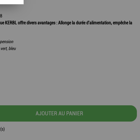
98
arque KERBL offre divers avantages : Allonge la durée d'alimentation, empêche la
spension
vert, bleu
AJOUTER AU PANIER
(s)