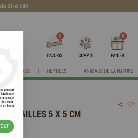
 de 9h à 18h
0
0
?
FAVORIS
COMPTE
PANIER
OISEAUX
REPTILES
ANIMAUX DE LA NATURE
res, peuvent
e l'audience
 le stockage
e des sous-
et en bas à
OIN MAILLES 5 X 5 CM
TOUT