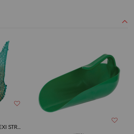
KERBL - Filet à Foin FLEXI STRONG Vert Mailles 4.5 x 4.5 cm / Ø 6 mm.