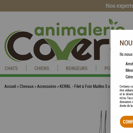
Nos experts
NOUS
Ils nous
Amél
CHATS
CHIENS
RONGEURS
POISSONS
Mesu
Gére
Accueil
>
Chevaux
>
Accessoires
>
KERBL - Filet à Foin Mailles 5 x 5 cm
Certains co
être utilis
et le dével
et/ou l'ac
domaines d
droite de l
CONF