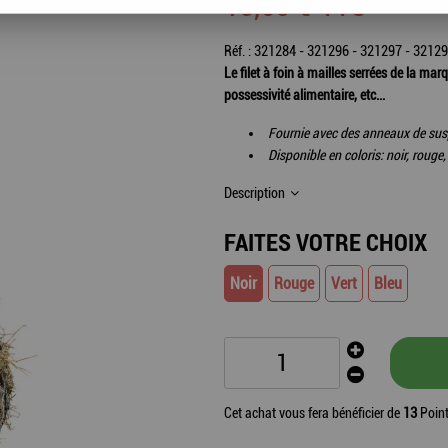
13
,
60
€
TTC
Réf. :
321284 - 321296 - 321297 - 3212
Le filet à foin à mailles serrées de la m
possessivité alimentaire, etc...
Fournie avec des anneaux de su
Disponible en coloris: noir, rouge, 
Description
FAITES VOTRE CHOIX
Noir
Rouge
Vert
Bleu
Cet achat vous fera bénéficier de
13
Point