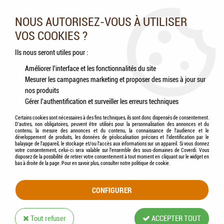
Nos experts vous conseillent au 05.46.84.20.27 du lundi au
samedi de 9h à 18h
NOUS AUTORISEZ-VOUS À UTILISER
VOS COOKIES ?
0
Ils nous seront utiles pour :
Améliorer l'interface et les fonctionnalités du site
Mesurer les campagnes marketing et proposer des mises à jour sur
Accueil
>
Chevaux
>
Accessoires
>
KERBL - Ciseaux à Pansement
nos produits
Gérer l'authentification et surveiller les erreurs techniques
Certains cookies sont nécessaires à des fins techniques, ils sont donc dispensés de consentement.
D'autres, non obligatoires, peuvent être utilisés pour la personnalisation des annonces et du
contenu, la mesure des annonces et du contenu, la connaissance de l'audience et le
développement de produits, les données de géolocalisation précises et l'identification par le
balayage de l'appareil, le stockage et/ou l'accès aux informations sur un appareil. Si vous donnez
votre consentement, celui-ci sera valable sur l’ensemble des sous-domaines de Coverdi. Vous
disposez de la possibilité de retirer votre consentement à tout moment en cliquant sur le widget en
bas à droite de la page. Pour en savoir plus, consulter notre politique de cookie.
CONFIGURER
Tout refuser
ACCEPTER TOUT