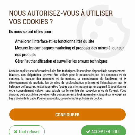
Nos experts vous conseillent au 05.46.84.20.27 du lundi au
samedi de 9h à 18h
NOUS AUTORISEZ-VOUS À UTILISER
VOS COOKIES ?
0
Ils nous seront utiles pour :
Améliorer l'interface et les fonctionnalités du site
Mesurer les campagnes marketing et proposer des mises à jour sur
Accueil
>
Chiens
>
Jouets
>
HYPER PET - Hyper Fling Lanceur de balle de tennis
nos produits
Gérer l'authentification et surveiller les erreurs techniques
Certains cookies sont nécessaires à des fins techniques, ils sont donc dispensés de consentement.
D'autres, non obligatoires, peuvent être utilisés pour la personnalisation des annonces et du
contenu, la mesure des annonces et du contenu, la connaissance de l'audience et le
développement de produits, les données de géolocalisation précises et l'identification par le
balayage de l'appareil, le stockage et/ou l'accès aux informations sur un appareil. Si vous donnez
votre consentement, celui-ci sera valable sur l’ensemble des sous-domaines de Coverdi. Vous
disposez de la possibilité de retirer votre consentement à tout moment en cliquant sur le widget en
bas à droite de la page. Pour en savoir plus, consulter notre politique de cookie.
CONFIGURER
Tout refuser
ACCEPTER TOUT