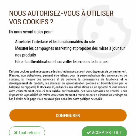
Nos experts vous conseillent au 05.46.84.20.27 du lundi au
samedi de 9h à 18h
NOUS AUTORISEZ-VOUS À UTILISER
VOS COOKIES ?
0
Ils nous seront utiles pour :
Améliorer l'interface et les fonctionnalités du site
Mesurer les campagnes marketing et proposer des mises à jour sur
Accueil
>
HUVEPHARMA
nos produits
Gérer l'authentification et surveiller les erreurs techniques
PRODUITS DE LA MARQUE HUVEPHARMA
Certains cookies sont nécessaires à des fins techniques, ils sont donc dispensés de consentement.
D'autres, non obligatoires, peuvent être utilisés pour la personnalisation des annonces et du
contenu, la mesure des annonces et du contenu, la connaissance de l'audience et le
développement de produits, les données de géolocalisation précises et l'identification par le
2 articles sur
2
balayage de l'appareil, le stockage et/ou l'accès aux informations sur un appareil. Si vous donnez
votre consentement, celui-ci sera valable sur l’ensemble des sous-domaines de Coverdi. Vous
disposez de la possibilité de retirer votre consentement à tout moment en cliquant sur le widget en
bas à droite de la page. Pour en savoir plus, consulter notre politique de cookie.
CONFIGURER
Tout refuser
ACCEPTER TOUT