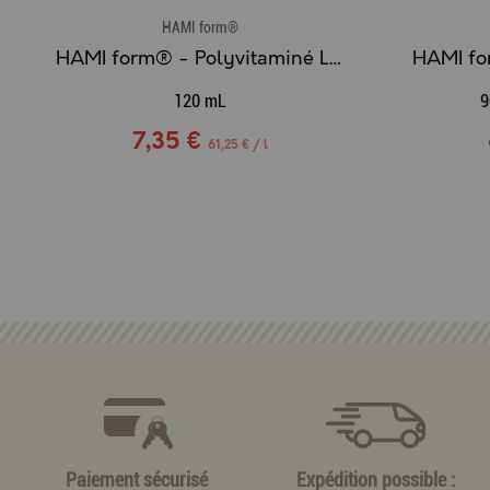
HAMI form®
HAMI form® - Polyvitaminé Lapin Bio
120 mL
9
7,35 €
61,25 € / l
Paiement sécurisé
Expédition possible :