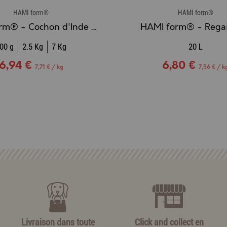
HAMI form®
HAMI form®
HAMI form® - Cochon d'Inde Bio
HAMI form® - Regai
00 g
2.5 Kg
7 Kg
20 L
6,94 €
6,80 €
7,71 € / kg
7,56 € / k
Livraison dans toute
Click and collect en