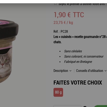
Soyez le premier à donner votre avis !
1
,
90
€
TTC
23,75 € / kg
Réf. :
PC28
Les « cuisinés » recette gourmande n°2
chats.
Sans céréales
Sans colorant, ni conservateur
Fabriqué en Bretagne
Description
Conseils d'utilisation
FAITES VOTRE CHOIX
80 g