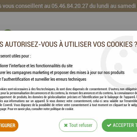
 vous conseillent au 05.46.84.20.27 du lundi au samedi
 AUTORISEZ-VOUS À UTILISER VOS COOKIES 
 seront utiles pour :
iorer l'interface et les fonctionnalités du site
CHEVAUX
VOLAILLES
ANIMAUX DE LA FERME
rer les campagnes marketing et proposer des mises à jour sur nos produits
r l'authentification et surveiller les erreurs techniques
orm® - "Les Cuisinés" - Recette au jambon & au canard N°28
okies sont nécessaires à des fins techniques, ils sont donc dispensés de consentement. D'autres, non obligatoi
és pour la personnalisation des annonces et du contenu, la mesure des annonces et du contenu, la connaissance d
oppement de produits, les données de géolocalisation précises et l'identification par le balayage de l'appareil,
cès aux informations sur un appareil. Si vous donnez votre consentement, celui-ci sera valable sur l’ensembl
e Coverdi. Vous disposez de la possibilité de retirer votre consentement à tout moment en cliquant sur le widg
a page. Pour en savoir plus, consulter notre politique de cookie.
HAMI FORM® - "L
IGURER
Tout refuser
ACCEPTER 
& AU CANARD N°2