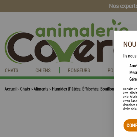
Nos experts
NOUS
Ils nous
Amél
CHATS
CHIENS
RONGEURS
POISSONS
Mesu
Gére
Accueil
>
Chats
>
Aliments
>
Humides (Pâtées, Éffilochés, Bouillons, ...)
>
HAMI f
Certains co
être utilis
et le dével
et/ou l'ac
domaines d
droite de l
CONF