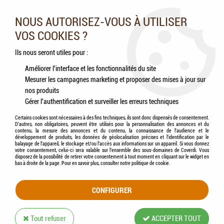
Nos experts vous conseillent au 05.46.84.20.27 du lundi au
samedi de 9h à 18h
NOUS AUTORISEZ-VOUS À UTILISER
VOS COOKIES ?
0
Ils nous seront utiles pour :
Améliorer l'interface et les fonctionnalités du site
Mesurer les campagnes marketing et proposer des mises à jour sur
Accueil
>
Chats
>
Aliments
>
Humides (Pâtées, Éffilochés, Bouillons, ...)
>
HAMI
nos produits
form® - "Les Cuisinés" - Recette au bœuf n°1
Gérer l'authentification et surveiller les erreurs techniques
Certains cookies sont nécessaires à des fins techniques, ils sont donc dispensés de consentement.
D'autres, non obligatoires, peuvent être utilisés pour la personnalisation des annonces et du
contenu, la mesure des annonces et du contenu, la connaissance de l'audience et le
développement de produits, les données de géolocalisation précises et l'identification par le
balayage de l'appareil, le stockage et/ou l'accès aux informations sur un appareil. Si vous donnez
votre consentement, celui-ci sera valable sur l’ensemble des sous-domaines de Coverdi. Vous
disposez de la possibilité de retirer votre consentement à tout moment en cliquant sur le widget en
bas à droite de la page. Pour en savoir plus, consulter notre politique de cookie.
CONFIGURER
Tout refuser
ACCEPTER TOUT