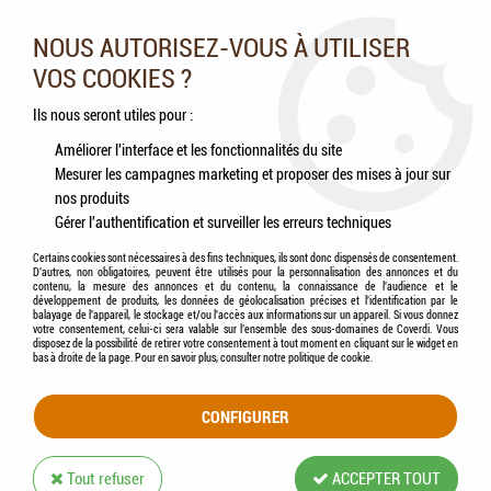
Nos experts vous conseillent au 05.46.84.20.27 du lundi au
samedi de 9h à 18h
NOUS AUTORISEZ-VOUS À UTILISER
VOS COOKIES ?
0
Ils nous seront utiles pour :
Améliorer l'interface et les fonctionnalités du site
Mesurer les campagnes marketing et proposer des mises à jour sur
Accueil
>
Chats
>
Aliments
>
Humides (Pâtées, Éffilochés, Bouillons, ...)
nos produits
Gérer l'authentification et surveiller les erreurs techniques
HUMIDES (PÂTÉES, ÉFFILOCHÉS,
Certains cookies sont nécessaires à des fins techniques, ils sont donc dispensés de consentement.
D'autres, non obligatoires, peuvent être utilisés pour la personnalisation des annonces et du
BOUILLONS, ...)
contenu, la mesure des annonces et du contenu, la connaissance de l'audience et le
développement de produits, les données de géolocalisation précises et l'identification par le
balayage de l'appareil, le stockage et/ou l'accès aux informations sur un appareil. Si vous donnez
votre consentement, celui-ci sera valable sur l’ensemble des sous-domaines de Coverdi. Vous
disposez de la possibilité de retirer votre consentement à tout moment en cliquant sur le widget en
bas à droite de la page. Pour en savoir plus, consulter notre politique de cookie.
TRIER & FILTRER
CONFIGURER
60 articles sur
107
Tout refuser
ACCEPTER TOUT