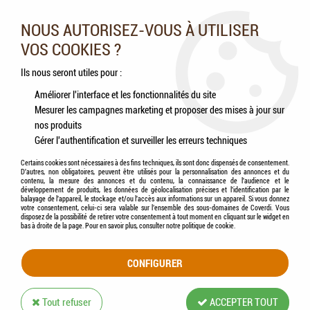
Nos experts vous conseillent au 05.46.84.20.27 du lundi au
samedi de 9h à 18h
NOUS AUTORISEZ-VOUS À UTILISER
VOS COOKIES ?
0
Ils nous seront utiles pour :
Améliorer l'interface et les fonctionnalités du site
Mesurer les campagnes marketing et proposer des mises à jour sur
Accueil
>
Rongeurs
>
Lapins
>
Aliments
>
HAMI form® - Lapin nain Acti
nos produits
Gérer l'authentification et surveiller les erreurs techniques
Certains cookies sont nécessaires à des fins techniques, ils sont donc dispensés de consentement.
D'autres, non obligatoires, peuvent être utilisés pour la personnalisation des annonces et du
contenu, la mesure des annonces et du contenu, la connaissance de l'audience et le
développement de produits, les données de géolocalisation précises et l'identification par le
balayage de l'appareil, le stockage et/ou l'accès aux informations sur un appareil. Si vous donnez
votre consentement, celui-ci sera valable sur l’ensemble des sous-domaines de Coverdi. Vous
disposez de la possibilité de retirer votre consentement à tout moment en cliquant sur le widget en
bas à droite de la page. Pour en savoir plus, consulter notre politique de cookie.
CONFIGURER
Tout refuser
ACCEPTER TOUT