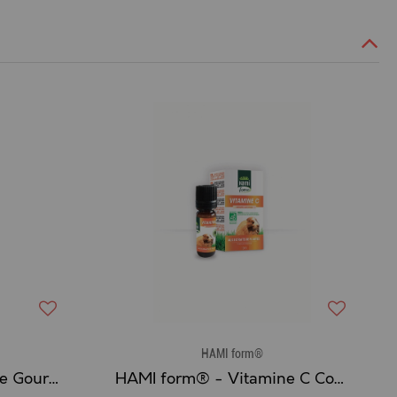
HAMI form®
HAMI form® - Friandise Gourmande - Bouquet de trèfle et plantain
HAMI form® - Vitamine C Cochon d'Inde Bio