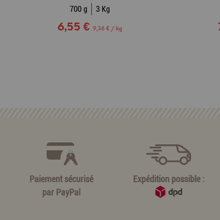
700 g
3 Kg
6,55 €
9,36 € / kg
Paiement sécurisé
Expédition possible :
par
PayPal