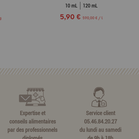
10 mL
120 mL
5,90 €
g
590,00 € / l
Expertise et
Service client
conseils alimentaires
05.46.84.20.27
par des professionnels
du lundi au samedi
diplomés
de 9h à 18h