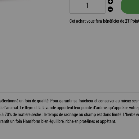
Cet achat vous fera bénéficier de
27
Point
électionné un foin de qualité. Pour garantir sa fraicheur et conserver au mieux ses 
aire de l’animal. Le thym et la lavande apportent leur pointe d’arôme, qu’apprécie vot
5 à 70% de matière sèche : le temps de séchage au champ est donc limité. L’herbe es
rantit un foin Hamiform bien équilibré, riche en protéines et appétant.