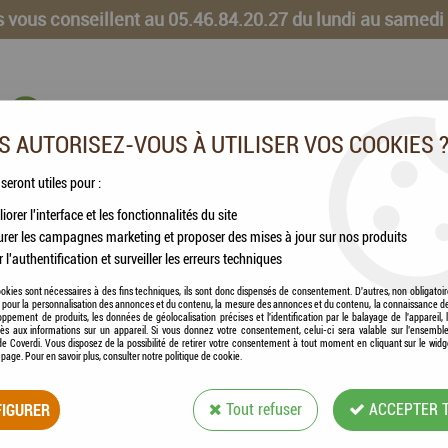
 vous conseillent au 05.46.84.20.27 du lundi au samedi
 AUTORISEZ-VOUS À UTILISER VOS COOKIES 
 seront utiles pour :
iorer l'interface et les fonctionnalités du site
CHEVAUX
VOLAILLES
ANIMAUX DE LA FERME
rer les campagnes marketing et proposer des mises à jour sur nos produits
r l'authentification et surveiller les erreurs techniques
ques
okies sont nécessaires à des fins techniques, ils sont donc dispensés de consentement. D'autres, non obligatoi
és pour la personnalisation des annonces et du contenu, la mesure des annonces et du contenu, la connaissance d
oppement de produits, les données de géolocalisation précises et l'identification par le balayage de l'appareil,
cès aux informations sur un appareil. Si vous donnez votre consentement, celui-ci sera valable sur l’ensembl
e Coverdi. Vous disposez de la possibilité de retirer votre consentement à tout moment en cliquant sur le widg
a page. Pour en savoir plus, consulter notre politique de cookie.
HAMI FORM® - FO
IGURER
Tout refuser
ACCEPTER 
AROMATIQUES