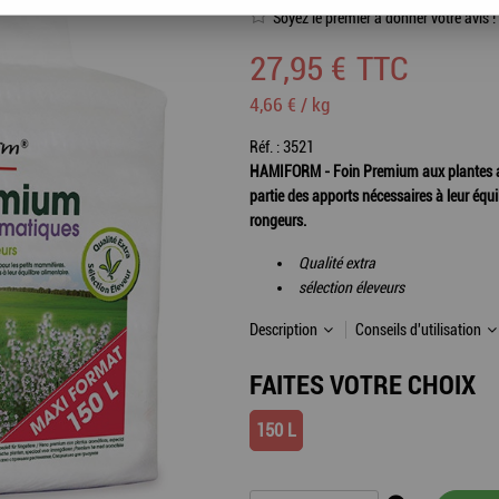
Soyez le premier à donner votre avis !
27
,
95
€
TTC
4,66 € / kg
Réf. :
3521
HAMIFORM - Foin Premium aux plantes aro
partie des apports nécessaires à leur équil
rongeurs.
Qualité extra
sélection éleveurs
Description
Conseils d'utilisation
FAITES VOTRE CHOIX
150 L