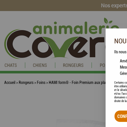
Nos experts
NOUS
Ils nous
Amél
CHATS
CHIENS
RONGEURS
POISSONS
Mesu
Gére
Accueil
>
Rongeurs
>
Foins
>
HAMI form® - Foin Premium aux plantes aromati
Certains co
être utilis
et le dével
et/ou l'ac
domaines d
droite de l
CONF