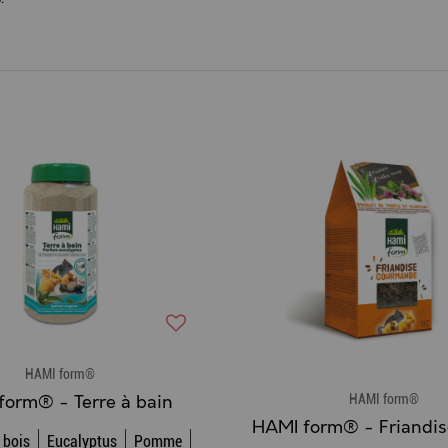
HAMI form®
HAMI form®
form® - Terre à bain
 bois
Eucalyptus
Pomme