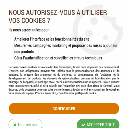
Nos experts vous conseillent au 05.46.84.20.27 du lundi au
samedi de 9h à 18h
NOUS AUTORISEZ-VOUS À UTILISER
VOS COOKIES ?
0
Ils nous seront utiles pour :
Améliorer l'interface et les fonctionnalités du site
Mesurer les campagnes marketing et proposer des mises à jour sur
Accueil
>
Rongeurs
>
Friandises
>
HAMI form® - Chips de carotte
nos produits
Gérer l'authentification et surveiller les erreurs techniques
Certains cookies sont nécessaires à des fins techniques, ils sont donc dispensés de consentement.
D'autres, non obligatoires, peuvent être utilisés pour la personnalisation des annonces et du
contenu, la mesure des annonces et du contenu, la connaissance de l'audience et le
développement de produits, les données de géolocalisation précises et l'identification par le
balayage de l'appareil, le stockage et/ou l'accès aux informations sur un appareil. Si vous donnez
votre consentement, celui-ci sera valable sur l’ensemble des sous-domaines de Coverdi. Vous
disposez de la possibilité de retirer votre consentement à tout moment en cliquant sur le widget en
bas à droite de la page. Pour en savoir plus, consulter notre politique de cookie.
CONFIGURER
Tout refuser
ACCEPTER TOUT