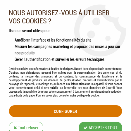
Nos experts vous conseillent au 05.46.84.20.27 du lundi au
samedi de 9h à 18h
NOUS AUTORISEZ-VOUS À UTILISER
VOS COOKIES ?
0
Ils nous seront utiles pour :
Améliorer l'interface et les fonctionnalités du site
Mesurer les campagnes marketing et proposer des mises à jour sur
Accueil
>
>
FURMINATOR - Brosse anti-mue cheval
nos produits
Gérer l'authentification et surveiller les erreurs techniques
Certains cookies sont nécessaires à des fins techniques, ils sont donc dispensés de consentement.
D'autres, non obligatoires, peuvent être utilisés pour la personnalisation des annonces et du
contenu, la mesure des annonces et du contenu, la connaissance de l'audience et le
développement de produits, les données de géolocalisation précises et l'identification par le
balayage de l'appareil, le stockage et/ou l'accès aux informations sur un appareil. Si vous donnez
votre consentement, celui-ci sera valable sur l’ensemble des sous-domaines de Coverdi. Vous
disposez de la possibilité de retirer votre consentement à tout moment en cliquant sur le widget en
bas à droite de la page. Pour en savoir plus, consulter notre politique de cookie.
CONFIGURER
Tout refuser
ACCEPTER TOUT