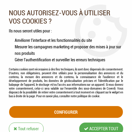
Nos experts vous conseillent au 05.46.84.20.27 du lundi au
samedi de 9h à 18h
NOUS AUTORISEZ-VOUS À UTILISER
VOS COOKIES ?
0
Ils nous seront utiles pour :
Améliorer l'interface et les fonctionnalités du site
Mesurer les campagnes marketing et proposer des mises à jour sur
Accueil
>
Hygiène de l'environnement
>
FRANCODEX® - Spray Antiparasitaire
nos produits
Environnement
Gérer l'authentification et surveiller les erreurs techniques
Certains cookies sont nécessaires à des fins techniques, ils sont donc dispensés de consentement.
D'autres, non obligatoires, peuvent être utilisés pour la personnalisation des annonces et du
contenu, la mesure des annonces et du contenu, la connaissance de l'audience et le
développement de produits, les données de géolocalisation précises et l'identification par le
balayage de l'appareil, le stockage et/ou l'accès aux informations sur un appareil. Si vous donnez
votre consentement, celui-ci sera valable sur l’ensemble des sous-domaines de Coverdi. Vous
disposez de la possibilité de retirer votre consentement à tout moment en cliquant sur le widget en
bas à droite de la page. Pour en savoir plus, consulter notre politique de cookie.
CONFIGURER
Tout refuser
ACCEPTER TOUT