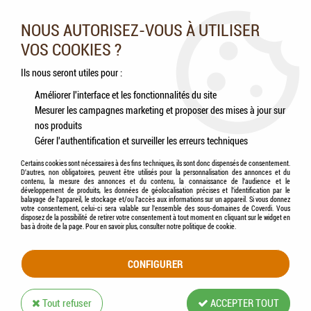
Nos experts vous conseillent au 05.46.84.20.27 du lundi au
samedi de 9h à 18h
NOUS AUTORISEZ-VOUS À UTILISER
VOS COOKIES ?
0
Ils nous seront utiles pour :
Améliorer l'interface et les fonctionnalités du site
Mesurer les campagnes marketing et proposer des mises à jour sur
Accueil
>
Hygiène de l'environnement
>
FRANCODEX® - Diffuseur insectifuge
nos produits
Habitat
Gérer l'authentification et surveiller les erreurs techniques
Certains cookies sont nécessaires à des fins techniques, ils sont donc dispensés de consentement.
D'autres, non obligatoires, peuvent être utilisés pour la personnalisation des annonces et du
contenu, la mesure des annonces et du contenu, la connaissance de l'audience et le
développement de produits, les données de géolocalisation précises et l'identification par le
balayage de l'appareil, le stockage et/ou l'accès aux informations sur un appareil. Si vous donnez
votre consentement, celui-ci sera valable sur l’ensemble des sous-domaines de Coverdi. Vous
disposez de la possibilité de retirer votre consentement à tout moment en cliquant sur le widget en
bas à droite de la page. Pour en savoir plus, consulter notre politique de cookie.
CONFIGURER
Tout refuser
ACCEPTER TOUT