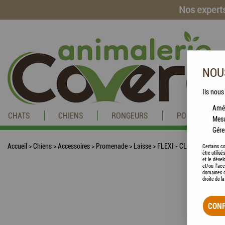
Nos experts
NOUS
Ils nous
Amél
CHATS
CHIENS
RONGEURS
POISSONS
Mesu
Gére
Accueil
>
Chiens
>
Accessoires
>
Promenade
>
Laisse
>
FLEXI - CLASSIC Laisse 
Certains co
être utilis
et le dével
et/ou l'ac
domaines d
droite de l
CONF