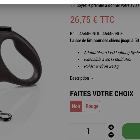
Soyez le premier à donner votre avis !
26
,
75
€
TTC
Réf. :
464450NOI - 464450RGE
Laisse de 5m pour des chiens jusqu’à 50 
Adaptable au LED Lighting Syst
Extensible avec la Multi Box
Poids: environ 340 g
Description
FAITES VOTRE CHOIX
Noir
Rouge