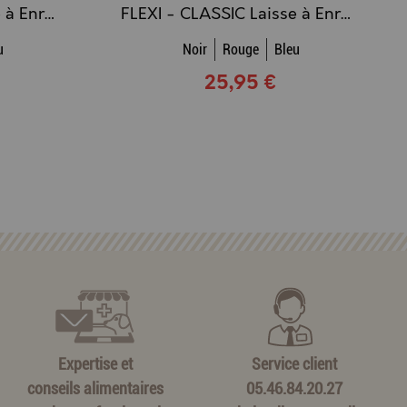
FLEXI - CLASSIC Laisse à Enrouleur CORDON - 8m (S) (noir-rouge-bleu)
FLEXI - CLASSIC Laisse à Enrouleur SANGLE - 5m (M) (noir)
u
Noir
Rouge
Bleu
25,95 €
Expertise et
Service client
conseils alimentaires
05.46.84.20.27