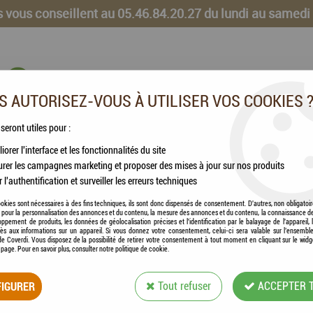
 vous conseillent au 05.46.84.20.27 du lundi au samedi
 AUTORISEZ-VOUS À UTILISER VOS COOKIES 
 seront utiles pour :
iorer l'interface et les fonctionnalités du site
CHEVAUX
VOLAILLES
ANIMAUX DE LA FERME
rer les campagnes marketing et proposer des mises à jour sur nos produits
r l'authentification et surveiller les erreurs techniques
à Enrouleur SANGLE - 5m (L) (noir-rouge)
okies sont nécessaires à des fins techniques, ils sont donc dispensés de consentement. D'autres, non obligatoi
és pour la personnalisation des annonces et du contenu, la mesure des annonces et du contenu, la connaissance d
oppement de produits, les données de géolocalisation précises et l'identification par le balayage de l'appareil,
cès aux informations sur un appareil. Si vous donnez votre consentement, celui-ci sera valable sur l’ensembl
e Coverdi. Vous disposez de la possibilité de retirer votre consentement à tout moment en cliquant sur le widg
a page. Pour en savoir plus, consulter notre politique de cookie.
FLEXI - CLASSIC 
IGURER
Tout refuser
ACCEPTER 
(L) (NOIR-ROUGE)