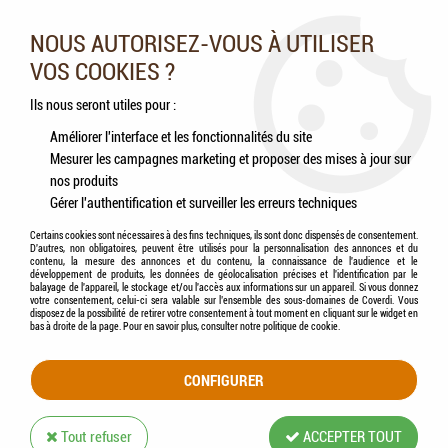
Nos experts vous conseillent au 05.46.84.20.27 du lundi au
samedi de 9h à 18h
NOUS AUTORISEZ-VOUS À UTILISER
VOS COOKIES ?
0
Ils nous seront utiles pour :
Améliorer l'interface et les fonctionnalités du site
Mesurer les campagnes marketing et proposer des mises à jour sur
Accueil
>
Chiens
>
Accessoires
>
Couchage
>
FLAMINGO - Panier Rectangulaire
nos produits
BILLIE Gris
Gérer l'authentification et surveiller les erreurs techniques
Certains cookies sont nécessaires à des fins techniques, ils sont donc dispensés de consentement.
D'autres, non obligatoires, peuvent être utilisés pour la personnalisation des annonces et du
contenu, la mesure des annonces et du contenu, la connaissance de l'audience et le
développement de produits, les données de géolocalisation précises et l'identification par le
balayage de l'appareil, le stockage et/ou l'accès aux informations sur un appareil. Si vous donnez
votre consentement, celui-ci sera valable sur l’ensemble des sous-domaines de Coverdi. Vous
disposez de la possibilité de retirer votre consentement à tout moment en cliquant sur le widget en
bas à droite de la page. Pour en savoir plus, consulter notre politique de cookie.
CONFIGURER
Tout refuser
ACCEPTER TOUT