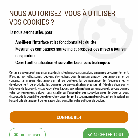
Nos experts vous conseillent au 05.46.84.20.27 du lundi au
samedi de 9h à 18h
NOUS AUTORISEZ-VOUS À UTILISER
VOS COOKIES ?
0
Ils nous seront utiles pour :
Améliorer l'interface et les fonctionnalités du site
Mesurer les campagnes marketing et proposer des mises à jour sur
Accueil
>
Chats
>
Accessoires
>
Couchage
>
FLAMINGO - Panier Chat Cuddly Rond
nos produits
(gris)
Gérer l'authentification et surveiller les erreurs techniques
Certains cookies sont nécessaires à des fins techniques, ils sont donc dispensés de consentement.
D'autres, non obligatoires, peuvent être utilisés pour la personnalisation des annonces et du
contenu, la mesure des annonces et du contenu, la connaissance de l'audience et le
développement de produits, les données de géolocalisation précises et l'identification par le
balayage de l'appareil, le stockage et/ou l'accès aux informations sur un appareil. Si vous donnez
votre consentement, celui-ci sera valable sur l’ensemble des sous-domaines de Coverdi. Vous
disposez de la possibilité de retirer votre consentement à tout moment en cliquant sur le widget en
bas à droite de la page. Pour en savoir plus, consulter notre politique de cookie.
CONFIGURER
Tout refuser
ACCEPTER TOUT