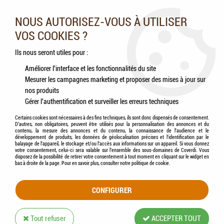
Nos experts vous conseillent au 05.46.84.20.27 du lundi au
samedi de 9h à 18h
NOUS AUTORISEZ-VOUS À UTILISER
VOS COOKIES ?
0
Ils nous seront utiles pour :
Améliorer l'interface et les fonctionnalités du site
Mesurer les campagnes marketing et proposer des mises à jour sur
Accueil
>
Chiens
>
Accessoires
>
FLAMINGO - Manteau d'hiver Chien Elia (gris)
nos produits
Gérer l'authentification et surveiller les erreurs techniques
Certains cookies sont nécessaires à des fins techniques, ils sont donc dispensés de consentement.
D'autres, non obligatoires, peuvent être utilisés pour la personnalisation des annonces et du
contenu, la mesure des annonces et du contenu, la connaissance de l'audience et le
développement de produits, les données de géolocalisation précises et l'identification par le
balayage de l'appareil, le stockage et/ou l'accès aux informations sur un appareil. Si vous donnez
votre consentement, celui-ci sera valable sur l’ensemble des sous-domaines de Coverdi. Vous
disposez de la possibilité de retirer votre consentement à tout moment en cliquant sur le widget en
bas à droite de la page. Pour en savoir plus, consulter notre politique de cookie.
CONFIGURER
Tout refuser
ACCEPTER TOUT