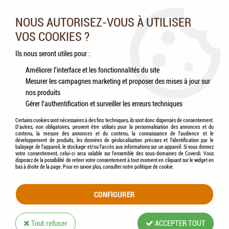
Nos experts vous conseillent au 05.46.84.20.27 du lundi au
samedi de 9h à 18h
NOUS AUTORISEZ-VOUS À UTILISER
VOS COOKIES ?
0
Ils nous seront utiles pour :
Améliorer l'interface et les fonctionnalités du site
Mesurer les campagnes marketing et proposer des mises à jour sur
Accueil
>
Chiens
>
Jouets
>
FLAMINGO - Jouet mouton Chien
nos produits
Gérer l'authentification et surveiller les erreurs techniques
Certains cookies sont nécessaires à des fins techniques, ils sont donc dispensés de consentement.
D'autres, non obligatoires, peuvent être utilisés pour la personnalisation des annonces et du
contenu, la mesure des annonces et du contenu, la connaissance de l'audience et le
développement de produits, les données de géolocalisation précises et l'identification par le
balayage de l'appareil, le stockage et/ou l'accès aux informations sur un appareil. Si vous donnez
votre consentement, celui-ci sera valable sur l’ensemble des sous-domaines de Coverdi. Vous
disposez de la possibilité de retirer votre consentement à tout moment en cliquant sur le widget en
bas à droite de la page. Pour en savoir plus, consulter notre politique de cookie.
CONFIGURER
Tout refuser
ACCEPTER TOUT