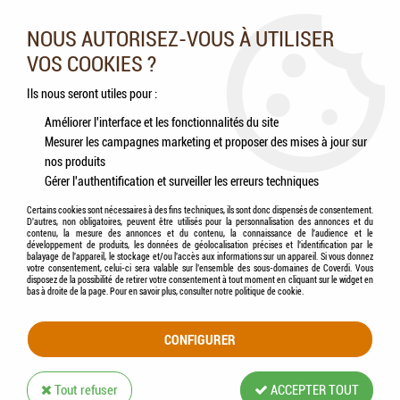
Nos experts vous conseillent au 05.46.84.20.27 du lundi au
samedi de 9h à 18h
NOUS AUTORISEZ-VOUS À UTILISER
VOS COOKIES ?
0
Ils nous seront utiles pour :
Améliorer l'interface et les fonctionnalités du site
Mesurer les campagnes marketing et proposer des mises à jour sur
Accueil
>
Chiens
>
Jouets
>
FLAMINGO - Jouet d'Intelligence Chien HERA
nos produits
Gérer l'authentification et surveiller les erreurs techniques
Certains cookies sont nécessaires à des fins techniques, ils sont donc dispensés de consentement.
D'autres, non obligatoires, peuvent être utilisés pour la personnalisation des annonces et du
contenu, la mesure des annonces et du contenu, la connaissance de l'audience et le
développement de produits, les données de géolocalisation précises et l'identification par le
balayage de l'appareil, le stockage et/ou l'accès aux informations sur un appareil. Si vous donnez
votre consentement, celui-ci sera valable sur l’ensemble des sous-domaines de Coverdi. Vous
disposez de la possibilité de retirer votre consentement à tout moment en cliquant sur le widget en
bas à droite de la page. Pour en savoir plus, consulter notre politique de cookie.
CONFIGURER
Tout refuser
ACCEPTER TOUT