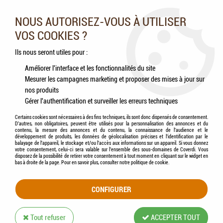
Nos experts vous conseillent au 05.46.84.20.27 du lundi au
samedi de 9h à 18h
NOUS AUTORISEZ-VOUS À UTILISER
VOS COOKIES ?
0
Ils nous seront utiles pour :
Améliorer l'interface et les fonctionnalités du site
Mesurer les campagnes marketing et proposer des mises à jour sur
Accueil
>
Chiens
>
Jouets
>
FLAMINGO - Jouet Chien "pouet pouet" cochon, vache,
nos produits
mouton
Gérer l'authentification et surveiller les erreurs techniques
Certains cookies sont nécessaires à des fins techniques, ils sont donc dispensés de consentement.
D'autres, non obligatoires, peuvent être utilisés pour la personnalisation des annonces et du
contenu, la mesure des annonces et du contenu, la connaissance de l'audience et le
développement de produits, les données de géolocalisation précises et l'identification par le
balayage de l'appareil, le stockage et/ou l'accès aux informations sur un appareil. Si vous donnez
votre consentement, celui-ci sera valable sur l’ensemble des sous-domaines de Coverdi. Vous
disposez de la possibilité de retirer votre consentement à tout moment en cliquant sur le widget en
bas à droite de la page. Pour en savoir plus, consulter notre politique de cookie.
CONFIGURER
Tout refuser
ACCEPTER TOUT