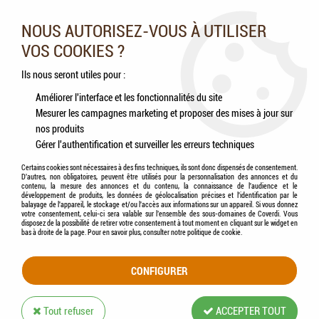
Nos experts vous conseillent au 05.46.84.20.27 du lundi au
samedi de 9h à 18h
NOUS AUTORISEZ-VOUS À UTILISER
VOS COOKIES ?
0
Ils nous seront utiles pour :
Améliorer l'interface et les fonctionnalités du site
Mesurer les campagnes marketing et proposer des mises à jour sur
Accueil
>
Chiens
>
Accessoires
>
FLAMINGO - Harnais Chien Titan Adventure (noir)
nos produits
Gérer l'authentification et surveiller les erreurs techniques
Certains cookies sont nécessaires à des fins techniques, ils sont donc dispensés de consentement.
D'autres, non obligatoires, peuvent être utilisés pour la personnalisation des annonces et du
contenu, la mesure des annonces et du contenu, la connaissance de l'audience et le
développement de produits, les données de géolocalisation précises et l'identification par le
balayage de l'appareil, le stockage et/ou l'accès aux informations sur un appareil. Si vous donnez
votre consentement, celui-ci sera valable sur l’ensemble des sous-domaines de Coverdi. Vous
disposez de la possibilité de retirer votre consentement à tout moment en cliquant sur le widget en
bas à droite de la page. Pour en savoir plus, consulter notre politique de cookie.
CONFIGURER
Tout refuser
ACCEPTER TOUT