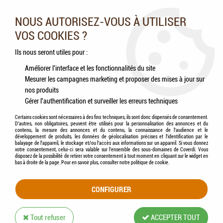
Nos experts vous conseillent au 05.46.84.20.27 du lundi au
samedi de 9h à 18h
NOUS AUTORISEZ-VOUS À UTILISER
VOS COOKIES ?
0
Ils nous seront utiles pour :
Améliorer l'interface et les fonctionnalités du site
Mesurer les campagnes marketing et proposer des mises à jour sur
Accueil
>
Poissons
>
Filtres d'aquariums
>
FLAMINGO - Filtre en mousse
nos produits
Swordfish 380
Gérer l'authentification et surveiller les erreurs techniques
Certains cookies sont nécessaires à des fins techniques, ils sont donc dispensés de consentement.
D'autres, non obligatoires, peuvent être utilisés pour la personnalisation des annonces et du
contenu, la mesure des annonces et du contenu, la connaissance de l'audience et le
développement de produits, les données de géolocalisation précises et l'identification par le
balayage de l'appareil, le stockage et/ou l'accès aux informations sur un appareil. Si vous donnez
votre consentement, celui-ci sera valable sur l’ensemble des sous-domaines de Coverdi. Vous
disposez de la possibilité de retirer votre consentement à tout moment en cliquant sur le widget en
bas à droite de la page. Pour en savoir plus, consulter notre politique de cookie.
CONFIGURER
Tout refuser
ACCEPTER TOUT