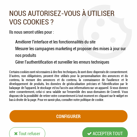
Nos experts vous conseillent au 05.46.84.20.27 du lundi au
samedi de 9h à 18h
NOUS AUTORISEZ-VOUS À UTILISER
VOS COOKIES ?
0
Ils nous seront utiles pour :
Améliorer l'interface et les fonctionnalités du site
Mesurer les campagnes marketing et proposer des mises à jour sur
Accueil
>
Chiens
>
Accessoires
>
FLAMINGO - Coussin Chien Ovale Déhoussable
nos produits
Dreambay® NOIR
Gérer l'authentification et surveiller les erreurs techniques
Certains cookies sont nécessaires à des fins techniques, ils sont donc dispensés de consentement.
D'autres, non obligatoires, peuvent être utilisés pour la personnalisation des annonces et du
contenu, la mesure des annonces et du contenu, la connaissance de l'audience et le
développement de produits, les données de géolocalisation précises et l'identification par le
balayage de l'appareil, le stockage et/ou l'accès aux informations sur un appareil. Si vous donnez
votre consentement, celui-ci sera valable sur l’ensemble des sous-domaines de Coverdi. Vous
disposez de la possibilité de retirer votre consentement à tout moment en cliquant sur le widget en
bas à droite de la page. Pour en savoir plus, consulter notre politique de cookie.
CONFIGURER
Tout refuser
ACCEPTER TOUT