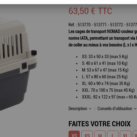
63
,
50
€
TTC
Réf. :
513770 - 513771 - 513772 - 51377
Les cages de transport NOMAD couleur gr
norme IATA, permettant un transport via le
de coller au mieux à vos besoins (L x l x 
XS: 33 x 50 x 33 (max 5 Kg)
S: 40 x 61 x 41 (max 10 Kg)
M: 53 x 67 x 47 (max 15 Kg)
L: 57 x 80 x 60 (max 25 Kg)
XL: 60 x 90 x 74 (max 35 Kg)
XXL: 70 x 100 x 75 (max 45 Kg)
XXXL: 82 x 122 x 97 (max < 65 K
Description
Conseils d'utilisation
FAITES VOTRE CHOIX
XS
XS
M
L
XL