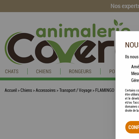
Nos experts
NOUS
Ils nous
Amél
CHATS
CHIENS
RONGEURS
POISSONS
Mesu
Gére
Accueil
>
Chiens
>
Accessoires
>
Transport / Voyage
>
FLAMINGO - Caisse / Cag
Certains co
être utilis
et le dével
et/ou l'ac
domaines d
droite de l
CONF