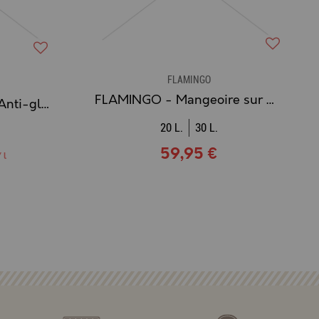
FLAMINGO
FLAMINGO - Mangeoire sur Pied MIVO pour Poule
FLAMINGO - Gamelle Anti-glouton EXQI
20 L.
30 L.
59,95 €
 l