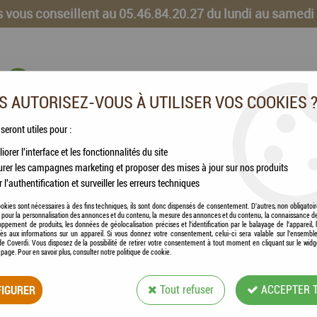
 vous conseillent au 05.46.84.20.27 du lundi au samedi
 AUTORISEZ-VOUS À UTILISER VOS COOKIES 
 seront utiles pour :
iorer l'interface et les fonctionnalités du site
CHEVAUX
VOLAILLES
ANIMAUX DE LA FERME
rer les campagnes marketing et proposer des mises à jour sur nos produits
r l'authentification et surveiller les erreurs techniques
e de Voyage NOMAD grise (Conforme Norme iata : compagnies aériennes)
okies sont nécessaires à des fins techniques, ils sont donc dispensés de consentement. D'autres, non obligatoi
és pour la personnalisation des annonces et du contenu, la mesure des annonces et du contenu, la connaissance d
oppement de produits, les données de géolocalisation précises et l'identification par le balayage de l'appareil,
cès aux informations sur un appareil. Si vous donnez votre consentement, celui-ci sera valable sur l’ensembl
e Coverdi. Vous disposez de la possibilité de retirer votre consentement à tout moment en cliquant sur le widg
FLAMINGO - CAIS
a page. Pour en savoir plus, consulter notre politique de cookie.
(CONFORME NORME
IGURER
Tout refuser
ACCEPTER 
Soyez le premier à donner votre avis !